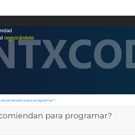
n
i
d
a
d
|
ad
registrándote
me recomiendan para programar?
recomiendan para programar?