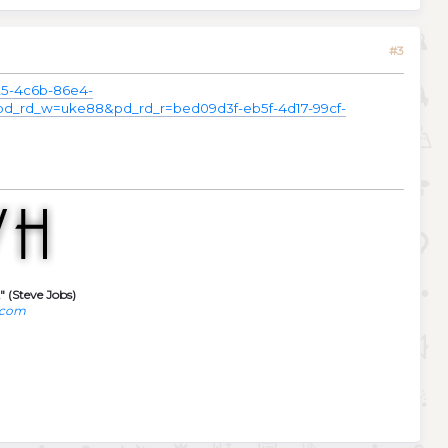
#3
25-4c6b-86e4-
rd_w=uke88&pd_rd_r=bed09d3f-eb5f-4d17-99cf-
" (Steve Jobs)
.com