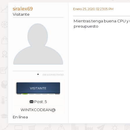
siralex69
Enero 25, 2020, 02:23:05 PM
Visitante
Mientras tenga buena CPU y un
presupuesto
DESCONECTADO
Post: 5
WINTXCODEAN@
En línea