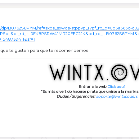
/dp/B0762S8PYM/ref=sxbs_sxwds-stppvp_1?pf_rd_p=0b3a363c-c0
PSdL&pf_rd_r=0EK8PSRW4JMR20EFG2JK&pd_rd_i=B0762S8PYM&pd_
1548739411&sr=1
s que te gusten para que te recomendemos
Entrar a la web
Click aquí
"Es más divertido hacerse pirata que unirse a la marina.
Dudas / Sugerencias:
soporte@wintxcoders