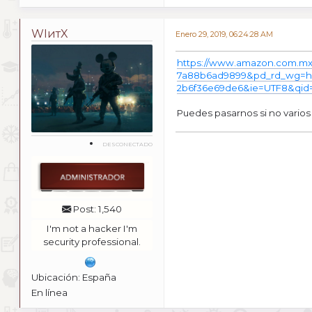
WIитX
Enero 29, 2019, 06:24:28 AM
https://www.amazon.com.mx
7a88b6ad9899&pd_rd_wg=h
2b6f36e69de6&ie=UTF8&qid=
Puedes pasarnos si no vario
DESCONECTADO
Post: 1,540
I'm not a hacker I'm
security professional.
Ubicación: España
En línea