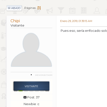
1
Páginas
IR ABAJO
Chipi
Enero 29, 2019, 01:39:15 AM
Visitante
Pues eso, sería enfocado solo
DESCONECTADO
Post: 37
Newbie :c