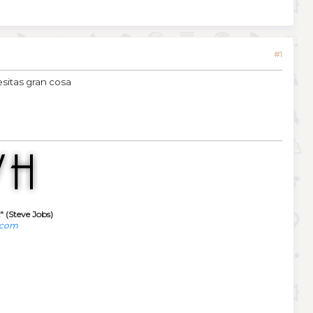
#1
esitas gran cosa
" (Steve Jobs)
.com