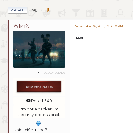
1
Páginas
IR ABAJO
WIитX
Noviembre 07, 2015, 02:39:10 PM
Test
DESCONECTADO
Post: 1,540
I'm not a hacker I'm
security professional.
Ubicación: España