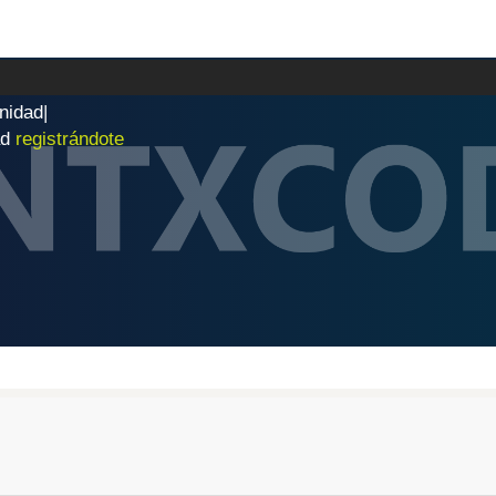
n
i
d
a
d
|
ad
registrándote