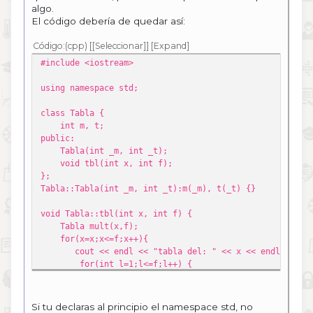
algo.
El código debería de quedar así:
Código
(cpp)
[Seleccionar]
Expand
#include <iostream>
using namespace std;
class Tabla {
int m, t;
public:
Tabla(int _m, int _t);
void tbl(int x, int f);
};
Tabla::Tabla(int _m, int _t):m(_m), t(_t) {}
void Tabla::tbl(int x, int f) {
Tabla mult(x,f);
for(x=x;x<=f;x++){
cout << endl << "tabla del: " << x << endl;
for(int l=1;l<=f;l++) {
cout << x * l << endl;
}
}
Si tu declaras al principio el namespace std, no