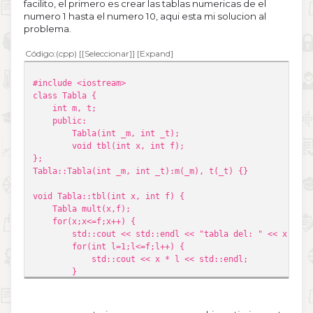
facilito, el primero es crear las tablas numericas de el
numero 1 hasta el numero 10, aqui esta mi solucion al
problema.
Código
(cpp)
[Seleccionar]
Expand
#include <iostream>
class Tabla {
int m, t;
public:
Tabla(int _m, int _t);
void tbl(int x, int f);
};
Tabla::Tabla(int _m, int _t):m(_m), t(_t) {}
void Tabla::tbl(int x, int f) {
Tabla mult(x,f);
for(x;x<=f;x++) {
std::cout << std::endl << "tabla del: " << x << st
for(int l=1;l<=f;l++) {
std::cout << x * l << std::endl;
}
}
}
int main() {