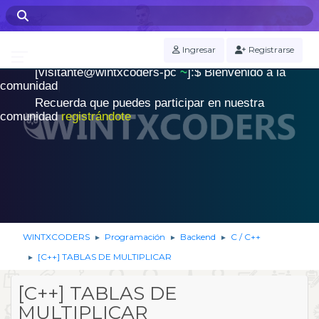
WINTXCODERS Terminal
Ingresar
Registrarse
[visitante@wintxcoders-pc
~
]:$
B
i
e
n
v
e
n
i
d
o
a
l
a
.
c
o
m
u
n
i
d
a
d
|
Recuerda que puedes participar en nuestra
comunidad
registrándote
WINTXCODERS
Programación
Backend
C / C++
►
►
►
[C++] TABLAS DE MULTIPLICAR
►
[C++] TABLAS DE
MULTIPLICAR