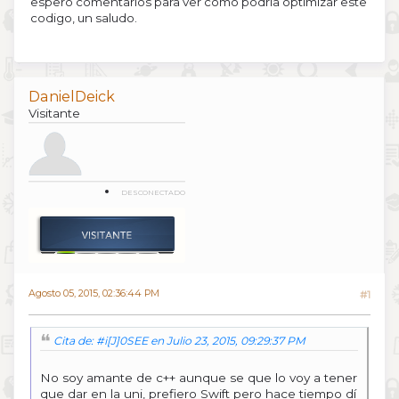
espero comentarios para ver como podria optimizar este
int s = 1; int f = 10;
codigo, un saludo.
Tabla mult(s,f);
mult.tbl(s,f);
std::cin.get();
return 0;
}
DanielDeick
Visitante
DESCONECTADO
Agosto 05, 2015, 02:36:44 PM
#1
Cita de: #i[J]0SEE en Julio 23, 2015, 09:29:37 PM
No soy amante de c++ aunque se que lo voy a tener
que dar en la uni, prefiero Swift pero hace tiempo dí