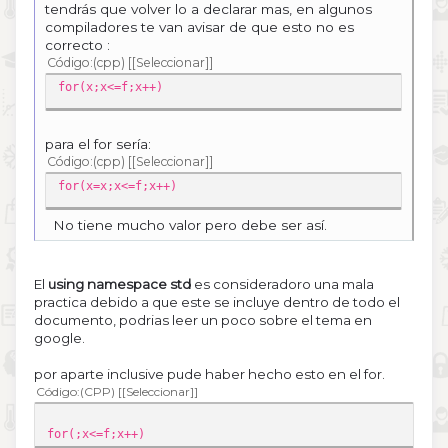
}
tendrás que volver lo a declarar mas, en algunos
int main() {}
compiladores te van avisar de que esto no es
correcto :
Código
(cpp)
[Seleccionar]
for(x;x<=f;x++)
para el for sería:
Código
(cpp)
[Seleccionar]
for(x=x;x<=f;x++)
No tiene mucho valor pero debe ser así.
El
using namespace std
es consideradoro una mala
practica debido a que este se incluye dentro de todo el
documento, podrias leer un poco sobre el tema en
google.
por aparte inclusive pude haber hecho esto en el for.
Código
(CPP)
[Seleccionar]
for(;x<=f;x++)