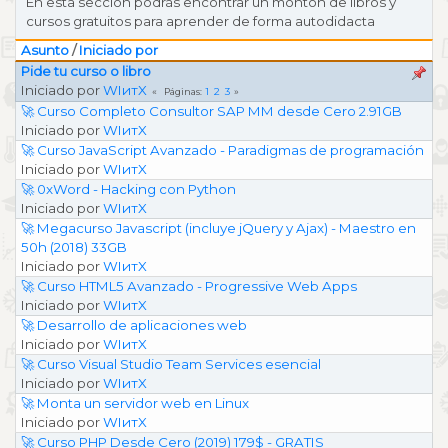
En esta sección podrás encontrar un montón de libros y
cursos gratuitos para aprender de forma autodidacta
Asunto
/
Iniciado por
Pide tu curso o libro
Iniciado por
WIитX
1
2
3
Páginas
🚀 Curso Completo Consultor SAP MM desde Cero 2.91GB
Iniciado por
WIитX
🚀 Curso JavaScript Avanzado - Paradigmas de programación
Iniciado por
WIитX
🚀 0xWord - Hacking con Python
Iniciado por
WIитX
🚀 Megacurso Javascript (incluye jQuery y Ajax) - Maestro en
50h (2018) 33GB
Iniciado por
WIитX
🚀 Curso HTML5 Avanzado - Progressive Web Apps
Iniciado por
WIитX
🚀 Desarrollo de aplicaciones web
Iniciado por
WIитX
🚀 Curso Visual Studio Team Services esencial
Iniciado por
WIитX
🚀 Monta un servidor web en Linux
Iniciado por
WIитX
🚀 Curso PHP Desde Cero (2019) 179$ - GRATIS