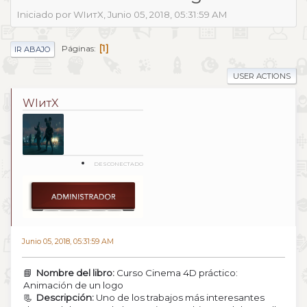
Iniciado por WIитX, Junio 05, 2018, 05:31:59 AM
1
Páginas
IR ABAJO
USER ACTIONS
WIитX
DESCONECTADO
Junio 05, 2018, 05:31:59 AM
📘
Nombre del libro:
Curso Cinema 4D práctico:
Animación de un logo
📃
Descripción:
Uno de los trabajos más interesantes