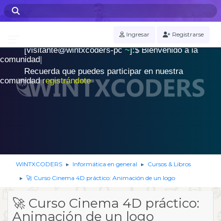
WINTXCODERS Terminal
Ingresar
Registrarse
[visitante@wintxcoders-pc
~
]:$
B
i
e
n
v
e
n
i
d
o
a
l
a
.
c
o
m
u
n
i
d
a
d
|
Recuerda que puedes participar en nuestra
comunidad
registrándote
WINTXCODERS
Informática en general
Cursos & Libros
►
►
🚀 Curso Cinema 4D práctico: Animación de un logo
►
🚀 Curso Cinema 4D práctico:
Animación de un logo