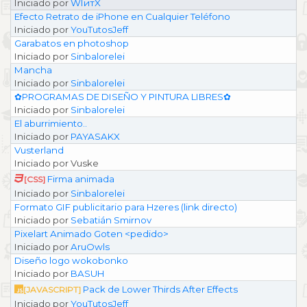
Iniciado por
WIитX
Efecto Retrato de iPhone en Cualquier Teléfono
Iniciado por
YouTutosJeff
Garabatos en photoshop
Iniciado por
Sinbalorelei
Mancha
Iniciado por
Sinbalorelei
✿PROGRAMAS DE DISEÑO Y PINTURA LIBRES✿
Iniciado por
Sinbalorelei
El aburrimiento..
Iniciado por
PAYASAKX
Vusterland
Iniciado por Vuske
Firma animada
[CSS]
Iniciado por
Sinbalorelei
Formato GIF publicitario para Hzeres (link directo)
Iniciado por
Sebatián Smirnov
Pixelart Animado Goten <pedido>
Iniciado por
AruOwls
Diseño logo wokobonko
Iniciado por
BASUH
Pack de Lower Thirds After Effects
[JAVASCRIPT]
Iniciado por
YouTutosJeff