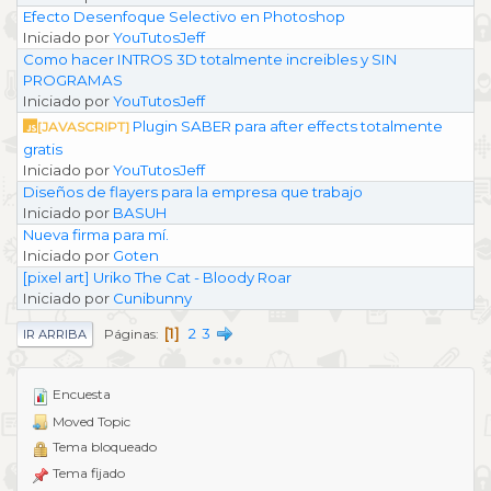
Efecto Desenfoque Selectivo en Photoshop
Iniciado por
YouTutosJeff
Como hacer INTROS 3D totalmente increibles y SIN
PROGRAMAS
Iniciado por
YouTutosJeff
Plugin SABER para after effects totalmente
[JAVASCRIPT]
gratis
Iniciado por
YouTutosJeff
Diseños de flayers para la empresa que trabajo
Iniciado por
BASUH
Nueva firma para mí.
Iniciado por
Goten
[pixel art] Uriko The Cat - Bloody Roar
Iniciado por
Cunibunny
1
2
3
Páginas
IR ARRIBA
Encuesta
Moved Topic
Tema bloqueado
Tema fijado