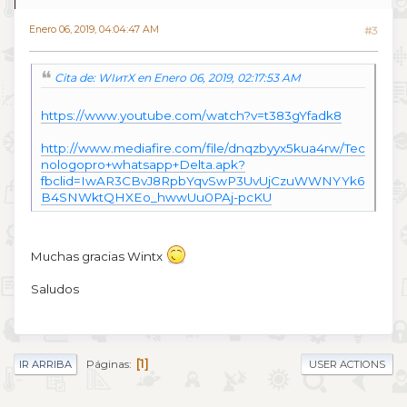
Enero 06, 2019, 04:04:47 AM
#3
Cita de: WIитX en Enero 06, 2019, 02:17:53 AM
https://www.youtube.com/watch?v=t383gYfadk8
http://www.mediafire.com/file/dnqzbyyx5kua4rw/Tec
nologopro+whatsapp+Delta.apk?
fbclid=IwAR3CBvJ8RpbYqvSwP3UvUjCzuWWNYYk6
B4SNWktQHXEo_hwwUu0PAj-pcKU
Muchas gracias Wintx
Saludos
1
Páginas
IR ARRIBA
USER ACTIONS