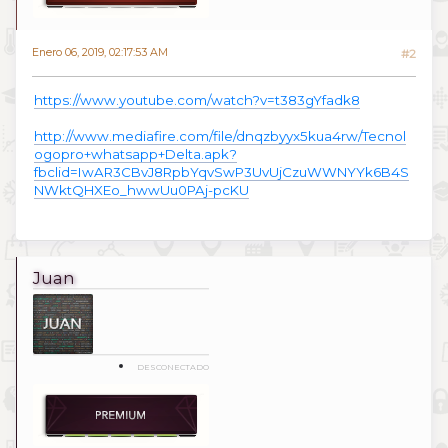
Enero 06, 2019, 02:17:53 AM
#2
https://www.youtube.com/watch?v=t383gYfadk8
http://www.mediafire.com/file/dnqzbyyx5kua4rw/Tecnol
ogopro+whatsapp+Delta.apk?
fbclid=IwAR3CBvJ8RpbYqvSwP3UvUjCzuWWNYYk6B4S
NWktQHXEo_hwwUu0PAj-pcKU
Juan
DESCONECTADO