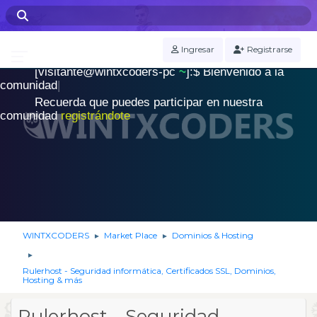
WINTXCODERS Terminal
Ingresar
Registrarse
[visitante@wintxcoders-pc
~
]:$
B
i
e
n
v
e
n
i
d
o
a
l
a
.
c
o
m
u
n
i
d
a
d
|
Recuerda que puedes participar en nuestra
comunidad
registrándote
WINTXCODERS
Market Place
Dominios & Hosting
►
►
►
Rulerhost - Seguridad informática, Certificados SSL, Dominios,
Hosting & más
Rulerhost - Seguridad