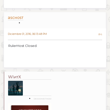
aѕcнoѕт
Diciembre 01, 2016, 06:13:48 PM
#4
RulerHost Closed.
WIитX
DESCONECTADO