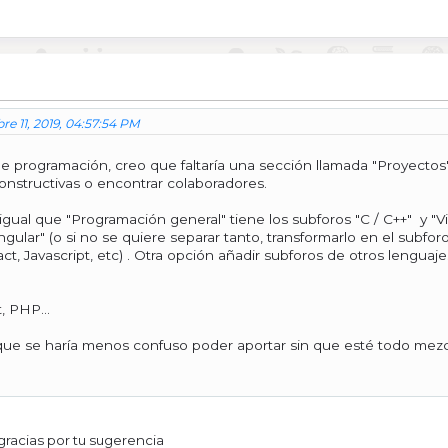
re 11, 2019, 04:57:54 PM
de programación, creo que faltaría una sección llamada "Proyectos"
 constructivas o encontrar colaboradores.
 igual que "Programación general" tiene los subforos "C / C++" y "V
ular" (o si no se quiere separar tanto, transformarlo en el subfor
act, Javascript, etc) . Otra opción añadir subforos de otros lenguaje
, PHP...
 que se haría menos confuso poder aportar sin que esté todo mezc
gracias por tu sugerencia