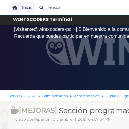
Inicio
Buscar
WINTXCODERS Terminal
[visitante@wintxcoders-pc
~
]:$
B
i
e
n
v
e
n
i
d
o
a
l
a
c
o
m
u
.
Recuerda que puedes participar en nuestra comunid
WINTXCODERS
Administración
Administración
Dudas & Suge
►
►
►
Sección programa
[MEJORAS]
Iniciado por Hiperion, Diciembre 11, 2019, 04:57:54 PM