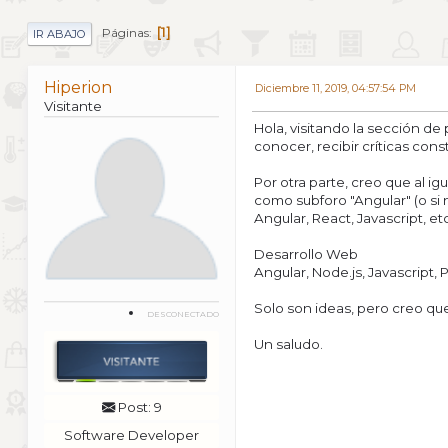
1
Páginas
IR ABAJO
Hiperion
Diciembre 11, 2019, 04:57:54 PM
Visitante
Hola, visitando la sección de
conocer, recibir críticas con
Por otra parte, creo que al ig
como subforo "Angular" (o si 
Angular, React, Javascript, et
Desarrollo Web
Angular, Node.js, Javascript, P
Solo son ideas, pero creo qu
DESCONECTADO
Un saludo.
Post: 9
Software Developer