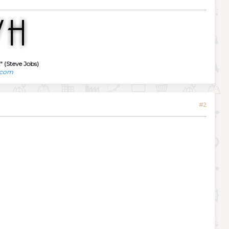
" (Steve Jobs)
.com
#2