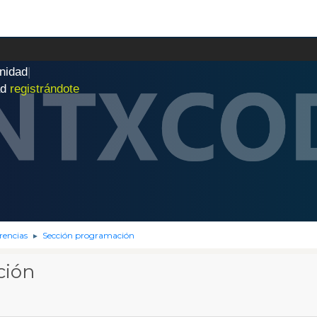
n
i
d
a
d
|
ad
registrándote
rencias
Sección programación
►
ción