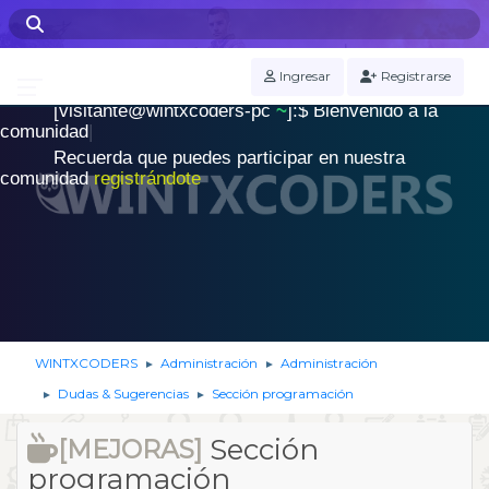
WINTXCODERS Terminal
Ingresar
Registrarse
[visitante@wintxcoders-pc
~
]:$
B
i
e
n
v
e
n
i
d
o
a
l
a
.
c
o
m
u
n
i
d
a
d
|
Recuerda que puedes participar en nuestra
comunidad
registrándote
WINTXCODERS
Administración
Administración
►
►
Dudas & Sugerencias
Sección programación
►
►
Sección
[MEJORAS]
programación