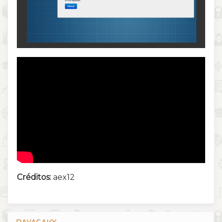
Créditos:
aex12