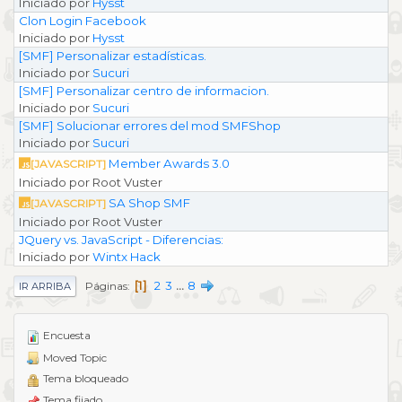
Iniciado por
Hysst
Clon Login Facebook
Iniciado por
Hysst
[SMF] Personalizar estadísticas.
Iniciado por
Sucuri
[SMF] Personalizar centro de informacion.
Iniciado por
Sucuri
[SMF] Solucionar errores del mod SMFShop
Iniciado por
Sucuri
Member Awards 3.0
[JAVASCRIPT]
Iniciado por Root Vuster
SA Shop SMF
[JAVASCRIPT]
Iniciado por Root Vuster
JQuery vs. JavaScript - Diferencias:
Iniciado por
Wintx Hack
1
2
3
...
8
Páginas
IR ARRIBA
Encuesta
Moved Topic
Tema bloqueado
Tema fijado