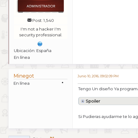
Post: 1,540
I'm not a hacker I'm
security professional.
Ubicación: España
En línea
Minegot
Junio 10, 2016, 09:02:09 PM
En línea
Tengo Un diseño Ya programad
Spoiler
Si Pudieras ayudarme te lo ag