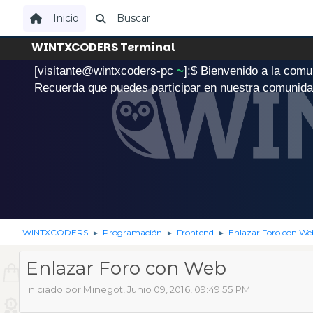
Inicio
Buscar
WINTXCODERS Terminal
[visitante@wintxcoders-pc
~
]:$
B
i
e
n
v
e
n
i
d
o
a
l
a
c
o
m
u
.
Recuerda que puedes participar en nuestra comunid
WINTXCODERS
Programación
Frontend
Enlazar Foro con We
►
►
►
Enlazar Foro con Web
Iniciado por Minegot, Junio 09, 2016, 09:49:55 PM