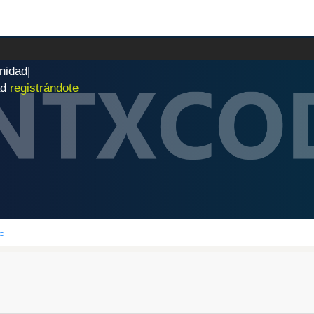
n
i
d
a
d
|
ad
registrándote
b