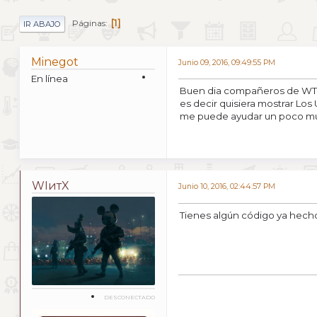
1
Páginas
IR ABAJO
Minegot
Junio 09, 2016, 09:49:55 PM
En línea
Buen dia compañeros de WTX E
es decir quisiera mostrar Los
me puede ayudar un poco mu
WIитX
Junio 10, 2016, 02:44:57 PM
Tienes algún código ya hech
DESCONECTADO