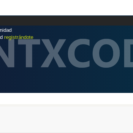
n
i
d
a
d
|
ad
registrándote