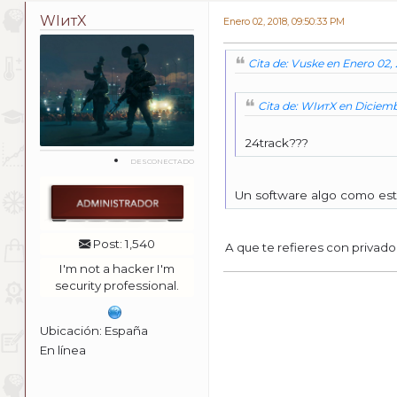
WIитX
Enero 02, 2018, 09:50:33 PM
Cita de: Vuske en Enero 02,
Cita de: WIитX en Diciemb
24track???
DESCONECTADO
Un software algo como est
Post: 1,540
A que te refieres con privado
I'm not a hacker I'm
security professional.
Ubicación: España
En línea