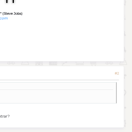
" (Steve Jobs)
.com
#2
trar?