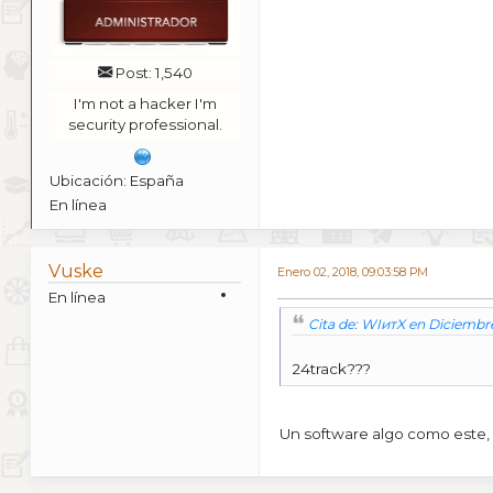
Post: 1,540
I'm not a hacker I'm
security professional.
Ubicación: España
En línea
Vuske
Enero 02, 2018, 09:03:58 PM
En línea
Cita de: WIитX en Diciembre
24track???
Un software algo como este,