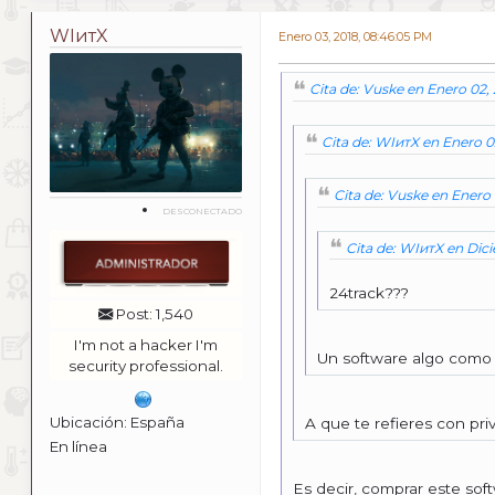
WIитX
Enero 03, 2018, 08:46:05 PM
Cita de: Vuske en Enero 02, 
Cita de: WIитX en Enero 0
Cita de: Vuske en Enero
DESCONECTADO
Cita de: WIитX en Dici
24track???
Post: 1,540
I'm not a hacker I'm
Un software algo como 
security professional.
Ubicación: España
A que te refieres con pri
En línea
Es decir, comprar este so