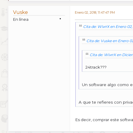
Vuske
Enero 02, 2018, 11:47:47 PM
En línea
Cita de: WIитX en Enero 02,
Cita de: Vuske en Enero 0
Cita de: WIитX en Diciem
24track???
Un software algo como e
A que te refieres con priv
Es decir, comprar este softw