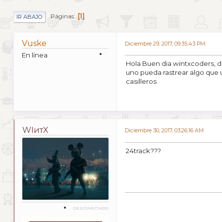
1
Páginas
IR ABAJO
Vuske
Diciembre 29, 2017, 09:35:43 PM
En línea
Hola Buen dia wintxcoders, d
uno pueda rastrear algo que 
casilleros
WIитX
Diciembre 30, 2017, 03:26:16 AM
24track???
DESCONECTADO