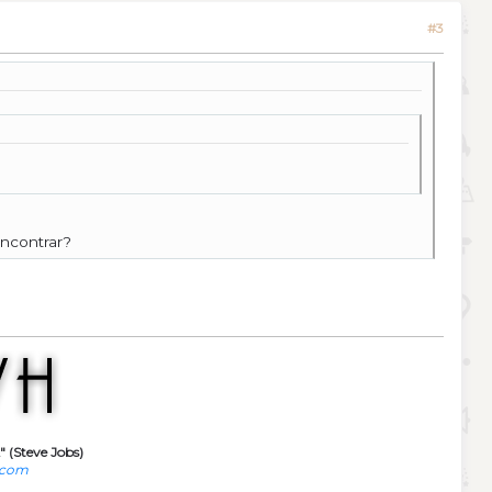
#3
encontrar?
" (Steve Jobs)
.com