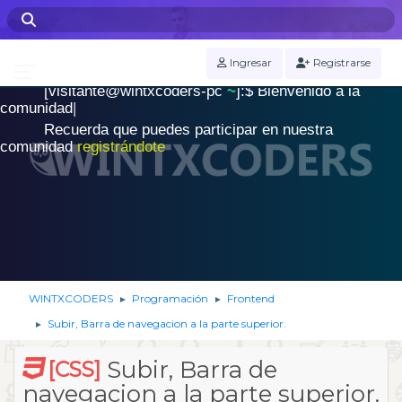
WINTXCODERS Terminal
Ingresar
Registrarse
[visitante@wintxcoders-pc
~
]:$
B
i
e
n
v
e
n
i
d
o
a
l
a
.
c
o
m
u
n
i
d
a
d
|
Recuerda que puedes participar en nuestra
comunidad
registrándote
WINTXCODERS
Programación
Frontend
►
►
Subir, Barra de navegacion a la parte superior.
►
Subir, Barra de
[CSS]
navegacion a la parte superior.