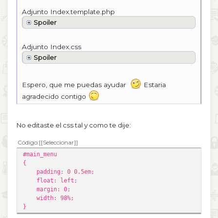
Adjunto Index.template.php
Spoiler
Adjunto Index.css
Spoiler
Espero, que me puedas ayudar
Estaria
agradecido contigo
No editaste el css tal y como te dije:
Código
[Seleccionar]
#main_menu
{
padding: 0 0.5em;
float: left;
margin: 0;
width: 98%;
}