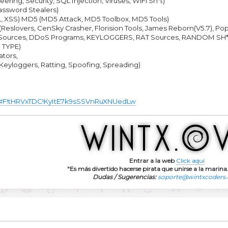
ing, Security, SQL Injection, Viruses, WiFi Sh*t)
assword Stealers)
L, XSS) MD5 (MD5 Attack, MD5 Toolbox, MD5 Tools)
Reslovers, CenSky Crasher, Florision Tools, James Reborn(V5.7), Po
 Sources, DDoS Programs, KEYLOGGERS, RAT Sources, RANDOM SH*
 TYPE)
ators,
 Keyloggers, Ratting, Spoofing, Spreading)
z/#F!tHRVxTDC!KyItE7k9sSSVnRuXNUedLw
Entrar a la web
Click aquí
"Es más divertido hacerse pirata que unirse a la marina.
Dudas / Sugerencias:
soporte@wintxcoders