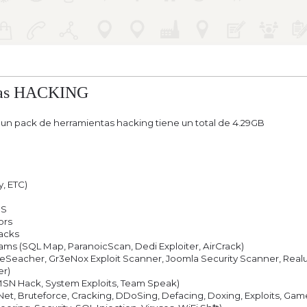
ntas HACKING
un pack de herramientas hacking tiene un total de 4.29GB
y, ETC)
oS
ors
acks
rams (SQL Map, ParanoicScan, Dedi Exploiter, AirCrack)
eSeacher, Gr3eNox Exploit Scanner, Joomla Security Scanner, Realuik
er)
, MSN Hack, System Exploits, Team Speak)
et, Bruteforce, Cracking, DDoSing, Defacing, Doxing, Exploits, Gam