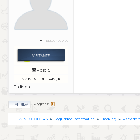
DESCONECTADO
Post: 5
WINTXCODEAN@
En línea
1
Páginas
IR ARRIBA
WINTXCODERS
Seguridad informática
Hacking
Pack de 
►
►
►