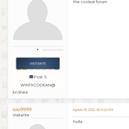
the coolest forum
DESCONECTADO
Post: 5
WINTXCODEAN@
En línea
ioio9999
Agosto 19, 2020, 06:15:20 PM
Visitante
holla