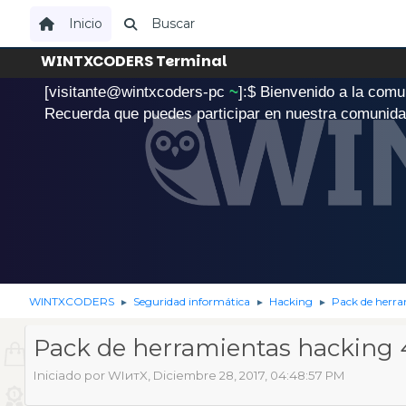
Inicio
Buscar
WINTXCODERS Terminal
[visitante@wintxcoders-pc
~
]:$
B
i
e
n
v
e
n
i
d
o
a
l
a
c
o
m
u
.
Recuerda que puedes participar en nuestra comunid
WINTXCODERS
Seguridad informática
Hacking
Pack de herr
►
►
►
Pack de herramientas hacking
Iniciado por WIитX, Diciembre 28, 2017, 04:48:57 PM