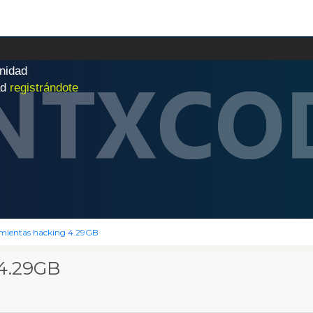
n
i
d
a
d
|
ad
registrándote
amientas hacking 4.29GB
 4.29GB