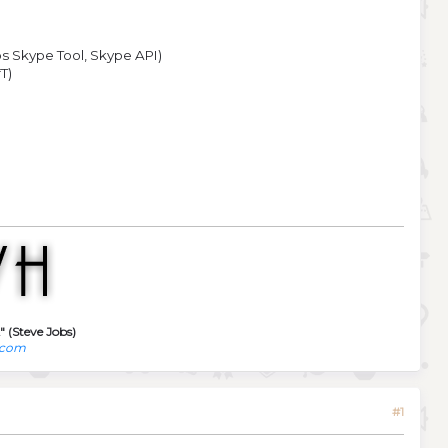
ps Skype Tool, Skype API)
T)
" (Steve Jobs)
.com
#1