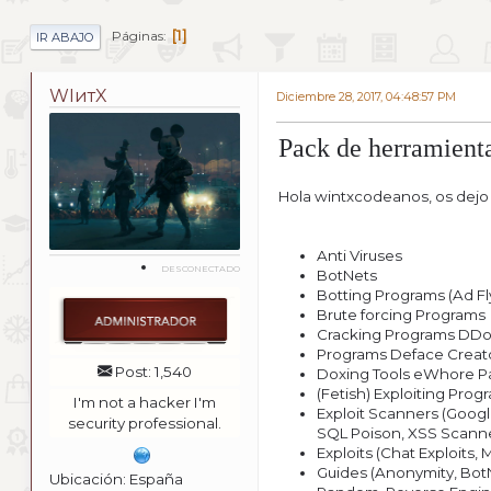
1
Páginas
IR ABAJO
WIитX
Diciembre 28, 2017, 04:48:57 PM
Pack de herramie
Hola wintxcodeanos, os dejo 
Anti Viruses
DESCONECTADO
BotNets
Botting Programs (Ad Fl
Brute forcing Programs
Cracking Programs DD
Programs Deface Creat
Post: 1,540
Doxing Tools eWhore P
(Fetish) Exploiting Prog
I'm not a hacker I'm
Exploit Scanners (Googl
security professional.
SQL Poison, XSS Scann
Exploits (Chat Exploits
Guides (Anonymity, BotN
Ubicación: España