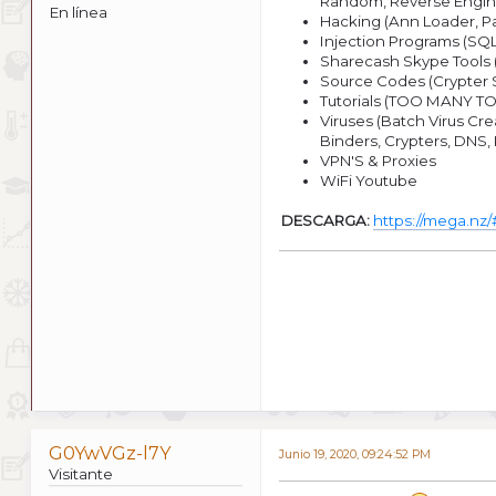
Random, Reverse Engineer
En línea
Hacking (Ann Loader, P
Injection Programs (SQ
Sharecash Skype Tools (
Source Codes (Crypter
Tutorials (TOO MANY TO
Viruses (Batch Virus Cre
Binders, Crypters, DNS,
VPN'S & Proxies
WiFi Youtube
DESCARGA:
https://mega.n
G0YwVGz-l7Y
Junio 19, 2020, 09:24:52 PM
Visitante