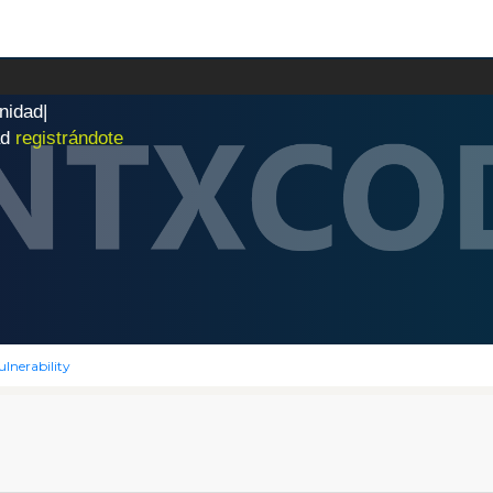
n
i
d
a
d
|
ad
registrándote
ulnerability