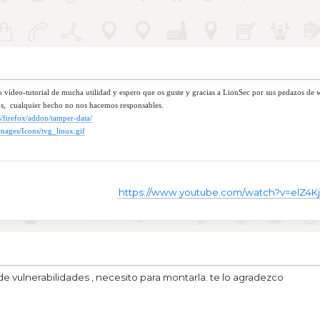
vídeo-tutorial de mucha utilidad y espero que os guste y gracias a LionSec por sus pedazos de 
vos, cualquier hecho no nos hacemos responsables.
s/firefox/addon/tamper-data/
mages/Icons/tvg_linux.gif
https://www.youtube.com/watch?v=elZ4Kj
de vulnerabilidades , necesito para montarla. te lo agradezco