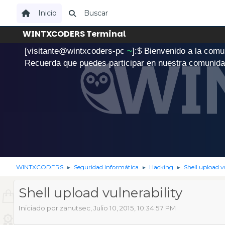
Inicio
Buscar
WINTXCODERS Terminal
[visitante@wintxcoders-pc
~
]:$
B
i
e
n
v
e
n
i
d
o
a
l
a
c
o
m
u
.
Recuerda que puedes participar en nuestra comunid
WINTXCODERS
Seguridad informática
Hacking
Shell upload v
►
►
►
Shell upload vulnerability
Iniciado por zanutsec, Julio 10, 2015, 10:34:57 PM