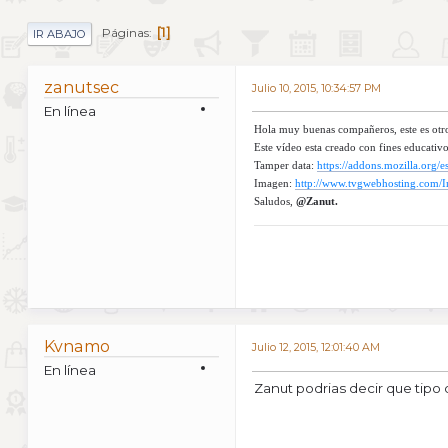
1
Páginas
IR ABAJO
zanutsec
Julio 10, 2015, 10:34:57 PM
En línea
Hola muy buenas compañeros, este es otro 
Este vídeo esta creado con fines educati
Tamper data:
https://addons.mozilla.org/e
Imagen:
http://www.tvgwebhosting.com/I
Saludos,
@Zanut.
Kvnamo
Julio 12, 2015, 12:01:40 AM
En línea
Zanut podrias decir que tipo 