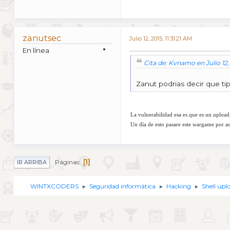
zanutsec
Julio 12, 2015, 11:31:21 AM
En línea
Cita de: Kvnamo en Julio 12,
Zanut podrias decir que tip
La vulnerabilidad esa es que es un upload,
Un día de esto pasare este wargame por aq
1
Páginas
IR ARRIBA
WINTXCODERS
Seguridad informática
Hacking
Shell upl
►
►
►