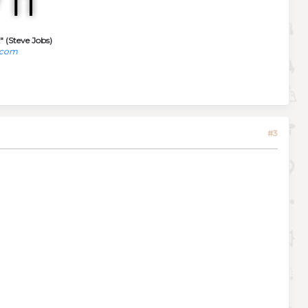
" (Steve Jobs)
.com
#3