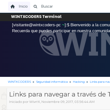
Inicio
Buscar
WINTXCODERS Terminal
[visitante@wintxcoders-pc
~
]:$
B
i
e
n
v
e
n
i
d
o
a
l
a
c
o
m
u
.
Recuerda que puedes participar en nuestra comunid
WINTXCODERS
Seguridad informática
Hacking
Links para na
►
►
►
Links para navegar a través de
Iniciado por WIитX, Noviembre 09, 2017, 03:56:44 AM