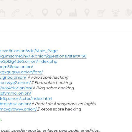
fecvo6ri.onion/wiki/Main_Page
efxg3mscme5hy7je.onion/questions?start=150
j2e5pf2g4de5.onion/index.php
zprjm56eka.onion/
2kgxquq6w.onion/foro/
twign5q.onion/
//
Foro sobre hacking
wccrwye2.onion/
//
Foro sobre hacking
li7wk4hkvl.onion/
//
Blog sobre hacking
goiqfvmmcl.onion/
6tj.onion/cctor/index.html
btqlabsxl.onion/
//
Portal de Anonymous en inglés
vmcyg7dwyv.onion/
// Retos sobre hacking
s
 post, pueden aportar enlaces para poder añadirlos.