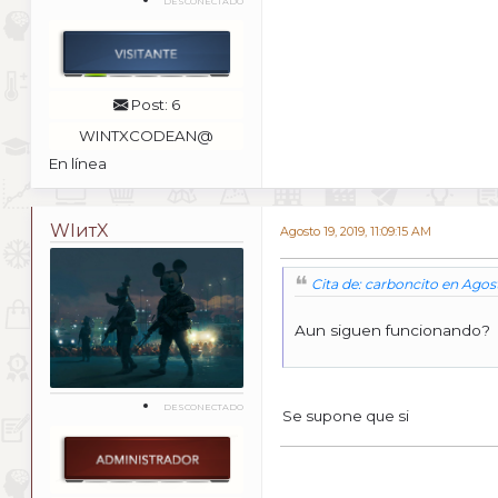
DESCONECTADO
Post: 6
WINTXCODEAN@
En línea
WIитX
Agosto 19, 2019, 11:09:15 AM
Cita de: carboncito en Agost
Aun siguen funcionando?
DESCONECTADO
Se supone que si