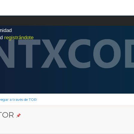
n
i
d
a
d
|
ad
registrándote
vegar a través de TOR
 TOR