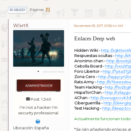
1
Páginas
IR ABAJO
WIитX
Noviembre 09, 2017, 03:56:44 AM
Enlaces Deep web
Hidden Wiki -
http://zqktlwi4
Respuestas ocultas -
http://
Anonimo chan -
http://pswb
Cebolla Board -
http://vxx2tf
Foro Libertor -
http://7pta37j
DESCONECTADO
Zona Cero -
http://iaypjcyn2
Rats Army -
http://b7beezxb
Team Hacking -
http://fsv2bg
HispaTorChan -
http://rzilay
4Chan -
http://oxwugzccvk3dk
Post: 1,540
Ciberguerrilla -
http://264nglq
I'm not a hacker I'm
Test Hacking -
http://deep3c
security professional.
Actualmente funcionan todo
Ubicación: España
*
Se irán añadiendo enlaces al