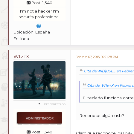
Post: 1,540
I'm not a hacker I'm
security professional.
Ubicación: España
En línea
WIитX
Febrero 07, 2015, 10:21:28 PM
Cita de: #i[J]0SEE en Febre
Cita de: WIитX en Febrero
El teclado funciona corr
DESCONECTADO
Reconoce algún usb?
Post: 1,540
Claro que reconoce los USB