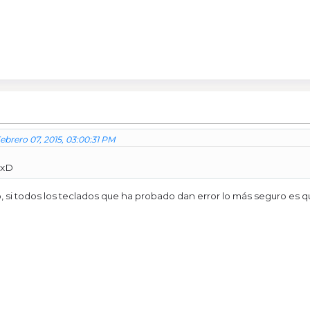
brero 07, 2015, 03:00:31 PM
 xD
o, si todos los teclados que ha probado dan error lo más seguro es