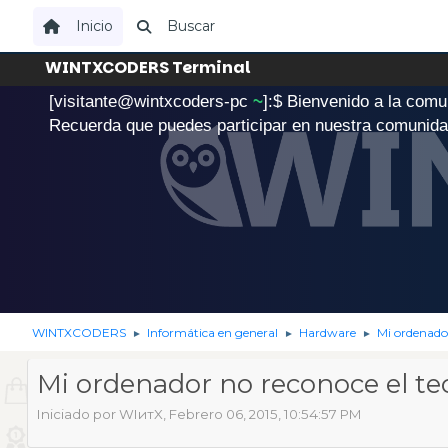
Inicio
Buscar
WINTXCODERS Terminal
[visitante@wintxcoders-pc
~
]:$
B
i
e
n
v
e
n
i
d
o
a
l
a
c
o
m
u
.
Recuerda que puedes participar en nuestra comunid
WINTXCODERS
Informática en general
Hardware
Mi ordenador
►
►
►
Mi ordenador no reconoce el te
Iniciado por WIитX, Febrero 06, 2015, 10:54:57 PM