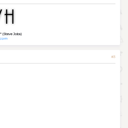
" (Steve Jobs)
.com
#3