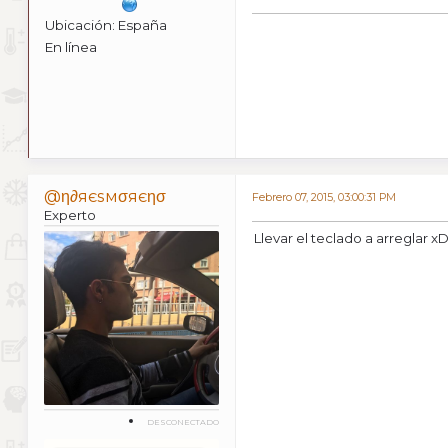
Ubicación: España
En línea
@η∂яєѕмσяєησ
Febrero 07, 2015, 03:00:31 PM
Experto
Llevar el teclado a arreglar x
DESCONECTADO