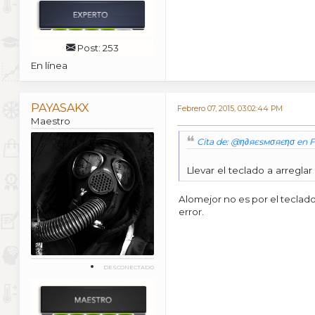
Post: 253
En línea
PAYASAKX
Febrero 07, 2015, 03:02:44 PM
Maestro
Cita de: @η∂яєѕмσяєησ en Fe
Llevar el teclado a arreglar
Alomejor no es por el teclad
error.
DESCONECTADO