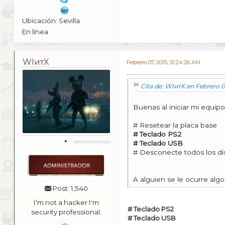
Ubicación: Sevilla
En línea
WIитX
Febrero 07, 2015, 12:24:26 AM
Cita de: WIитX en Febrero 0
Buenas al iniciar mi equip
# Resetear la placa base
# Teclado PS2
DESCONECTADO
# Teclado USB
# Desconecte todos los d
A alguien se le ocurre alg
Post: 1,540
I'm not a hacker I'm
# Teclado PS2
security professional.
# Teclado USB