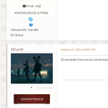
Post: 462
KNOWLEDGE is FREE.
Ubicación: Sevilla
En línea
WIитX
Febrero 07, 2015, 03:18:07 PM
El teclado funciona correct
DESCONECTADO