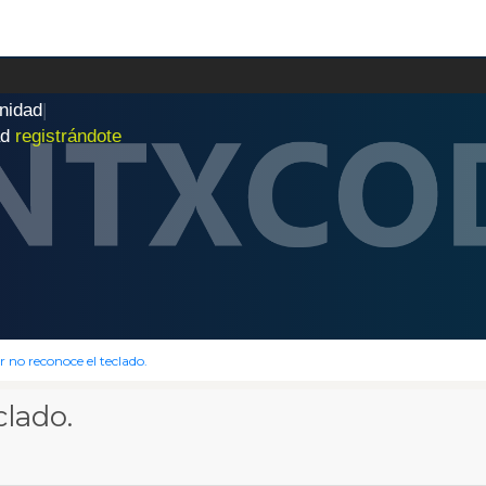
n
i
d
a
d
|
ad
registrándote
 no reconoce el teclado.
clado.