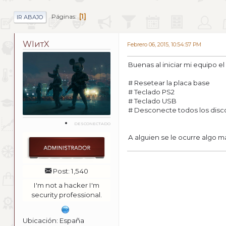
1
Páginas
IR ABAJO
WIитX
Febrero 06, 2015, 10:54:57 PM
Buenas al iniciar mi equipo e
# Resetear la placa base
# Teclado PS2
# Teclado USB
# Desconecte todos los dis
DESCONECTADO
A alguien se le ocurre algo m
Post: 1,540
I'm not a hacker I'm
security professional.
Ubicación: España