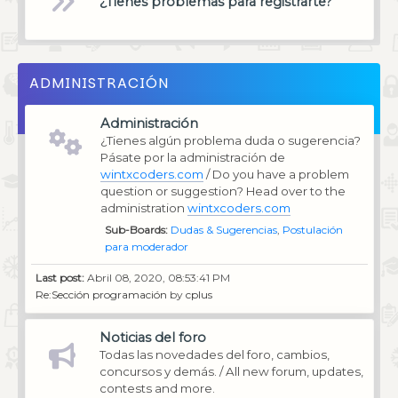
¿Tienes problemas para registrarte?
ADMINISTRACIÓN
Administración
¿Tienes algún problema duda o sugerencia?
Pásate por la administración de
wintxcoders.com
/ Do you have a problem
question or suggestion? Head over to the
administration
wintxcoders.com
Sub-Boards
Dudas & Sugerencias
Postulación
para moderador
Last post:
Abril 08, 2020, 08:53:41 PM
Re:Sección programación
by
cplus
Noticias del foro
Todas las novedades del foro, cambios,
concursos y demás. / All new forum, updates,
contests and more.