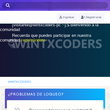
WINTXCODERS Terminal
Ingresar
Registrarse
[visitante@wintxcoders-pc
~
]:$
B
i
e
n
v
e
n
i
d
o
a
l
a
.
c
o
m
u
n
i
d
a
d
|
Recuerda que puedes participar en nuestra
comunidad
registrándote
WINTXCODERS
¿PROBLEMAS DE LOGUEO?