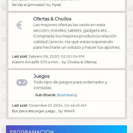
Re:Vas al gimnasio?
by
Hysst
Ofertas & Chollos
Las mejores ofertas las verás en esta
sección, móviles, tablets, gadgets etc...
Comprarás los mejores productos relación
calidad / precio. Ha que estas esperando
para hecharle un vistazo y hacer tus aportes.
Last post:
Febrero 06, 2020, 02:00:04 PM
Xiaomi Amazfit GTS a mín...
by
Chollos & Ofertas
Juegos
Todo tipo de juegos para ordenador y
consolas
Sub-Boards
Boombang
Last post:
Diciembre 01, 2024, 02:46:45 AM
Bot para descargar juego...
by
WIитX
PROGRAMACIÓN