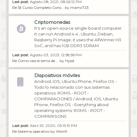
Last post:
Agosto 08, 2021, 08:26:12 PM
Re:🚀 Curso Completo Cons...
by
mamc723
Criptomonedas
It's an open-source single-board computer.
It can run Android 4.4 , Ubuntu, Debian,
Rasberry Pi Image, it uses the AllWinner H3
SoC, and has 1GB DDR3 SDRAM
Last post:
Agosto 03, 2023, 12:58:38 PM
Re:Como veis el tema de ...
by
Hysst
Dispositivos móviles
Android, iOS, Ubuntu Phone, Firefox OS -
Todo lo relacionado con sus sistemas
operativos: ROMS - ROOT -
COMPARACIONES / Android, iOS, Ubuntu
Phone, Firefox OS - Everything about
operating systems: ROMS - ROOT -
COMPARISONS
Last post:
Abril 29, 2020, 05:15:19 PM
Re:Sistema operativo
by
WIитX