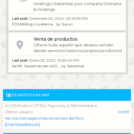
Hostings / Advertise your company Domains
& Hostings
Last post:
Diciembre 02, 2024, 03:45:39 PM
FOSSBilling | La alterna...
by
Sucuri
Venta de productos
Ofrece todo aquello que desees vender,
desde servicios hasta tus propios productos!
Last post:
Enero 23, 2022, 10:50:04 PM
Re:RE: SocksHub.net-400,...
by
SocksHub
ESTADÍSTICAS SMF
41,539 Posts in 37,914 Topics by 4,158 Members
Último usuario:
tmr91
Ver los mensajes más recientes del foro.
[Más Estadísticas]