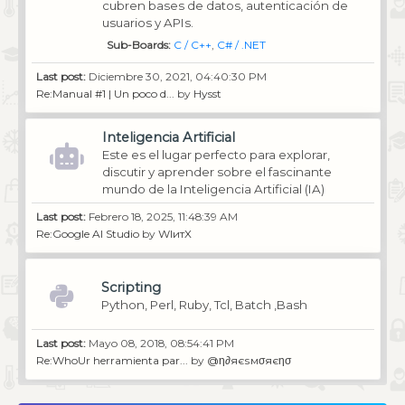
cubren bases de datos, autenticación de
usuarios y APIs.
Sub-Boards
C / C++
C# / .NET
Last post:
Diciembre 30, 2021, 04:40:30 PM
Re:Manual #1 | Un poco d...
by
Hysst
Inteligencia Artificial
Este es el lugar perfecto para explorar,
discutir y aprender sobre el fascinante
mundo de la Inteligencia Artificial (IA)
Last post:
Febrero 18, 2025, 11:48:39 AM
Re:Google AI Studio
by
WIитX
Scripting
Python, Perl, Ruby, Tcl, Batch ,Bash
Last post:
Mayo 08, 2018, 08:54:41 PM
Re:WhoUr herramienta par...
by
@η∂яєѕмσяєησ