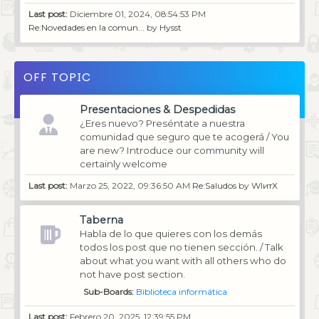
Last post:
Diciembre 01, 2024, 08:54:53 PM
Re:Novedades en la comun...
by
Hysst
OFF TOPIC
Presentaciones & Despedidas
¿Eres nuevo? Preséntate a nuestra
comunidad que seguro que te acogerá / You
are new? Introduce our community will
certainly welcome
Last post:
Marzo 25, 2022, 09:36:50 AM
Re:Saludos
by
WIитX
Taberna
Habla de lo que quieres con los demás
todos los post que no tienen sección. / Talk
about what you want with all others who do
not have post section.
Sub-Boards
Biblioteca informática
Last post:
Febrero 20, 2025, 12:39:55 PM