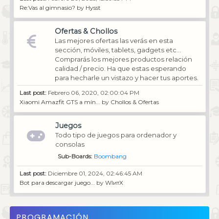
Re:Vas al gimnasio?
by
Hysst
Ofertas & Chollos
Las mejores ofertas las verás en esta
sección, móviles, tablets, gadgets etc...
Comprarás los mejores productos relación
calidad / precio. Ha que estas esperando
para hecharle un vistazo y hacer tus aportes.
Last post:
Febrero 06, 2020, 02:00:04 PM
Xiaomi Amazfit GTS a mín...
by
Chollos & Ofertas
Juegos
Todo tipo de juegos para ordenador y
consolas
Sub-Boards
Boombang
Last post:
Diciembre 01, 2024, 02:46:45 AM
Bot para descargar juego...
by
WIитX
PROGRAMACIÓN