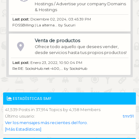
Hostings / Advertise your company Domains
& Hostings
Last post:
Diciembre 02, 2024, 03:45:39 PM
FOSSBilling | La alterna...
by
Sucuri
Venta de productos
Ofrece todo aquello que desees vender,
desde servicios hasta tus propios productos!
Last post:
Enero 23, 2022, 10:50:04 PM
Re:RE: SocksHub.net-400,...
by
SocksHub
ESTADÍSTICAS SMF
41,539 Posts in 37,914 Topics by 4,158 Members
Último usuario:
tmr91
Ver los mensajes más recientes del foro.
[Más Estadísticas]