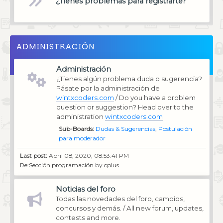
¿Tienes problemas para registrarte?
ADMINISTRACIÓN
Administración
¿Tienes algún problema duda o sugerencia?
Pásate por la administración de
wintxcoders.com
/ Do you have a problem
question or suggestion? Head over to the
administration
wintxcoders.com
Sub-Boards
Dudas & Sugerencias
Postulación
para moderador
Last post:
Abril 08, 2020, 08:53:41 PM
Re:Sección programación
by
cplus
Noticias del foro
Todas las novedades del foro, cambios,
concursos y demás. / All new forum, updates,
contests and more.