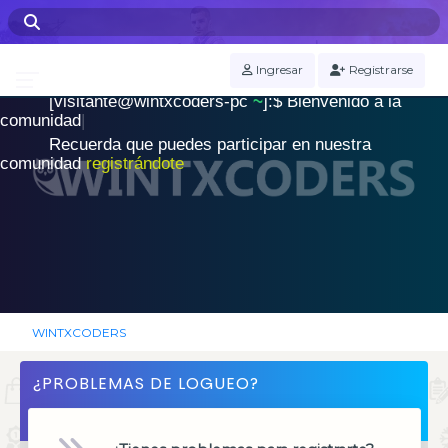
WINTXCODERS Terminal
Ingresar
Registrarse
[visitante@wintxcoders-pc
~
]:$
B
i
e
n
v
e
n
i
d
o
a
l
a
.
c
o
m
u
n
i
d
a
d
|
Recuerda que puedes participar en nuestra
comunidad
registrándote
WINTXCODERS
¿PROBLEMAS DE LOGUEO?