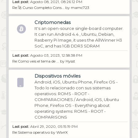
Last post:
Agosto 08, 2021, 08:26:12 PM
Re:🚀 Curso Completo Cons...
by
mamc723
Criptomonedas
It's an open-source single-board computer.
It can run Android 4.4 , Ubuntu, Debian,
Rasberry Pi Image, it uses the AllWinner H3
SoC, and has 1GB DDR3 SDRAM
Last post:
Agosto 03, 2023, 12:58:38 PM
Re:Como veis el tema de ...
by
Hysst
Dispositivos móviles
Android, iOS, Ubuntu Phone, Firefox OS -
Todo lo relacionado con sus sistemas
operativos: ROMS - ROOT -
COMPARACIONES / Android, iOS, Ubuntu
Phone, Firefox OS - Everything about
operating systems: ROMS - ROOT -
COMPARISONS
Last post:
Abril 29, 2020, 05:15:19 PM
Re:Sistema operativo
by
WIитX