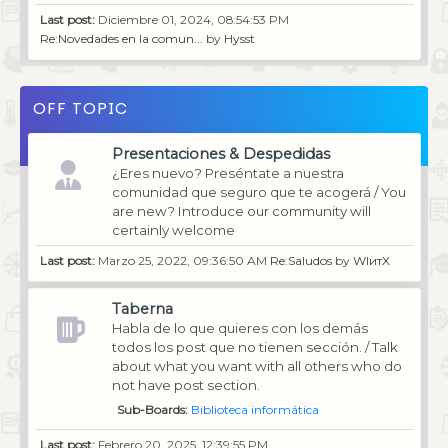
Last post:
Diciembre 01, 2024, 08:54:53 PM
Re:Novedades en la comun...
by
Hysst
OFF TOPIC
Presentaciones & Despedidas
¿Eres nuevo? Preséntate a nuestra
comunidad que seguro que te acogerá / You
are new? Introduce our community will
certainly welcome
Last post:
Marzo 25, 2022, 09:36:50 AM
Re:Saludos
by
WIитX
Taberna
Habla de lo que quieres con los demás
todos los post que no tienen sección. / Talk
about what you want with all others who do
not have post section.
Sub-Boards
Biblioteca informática
Last post:
Febrero 20, 2025, 12:39:55 PM