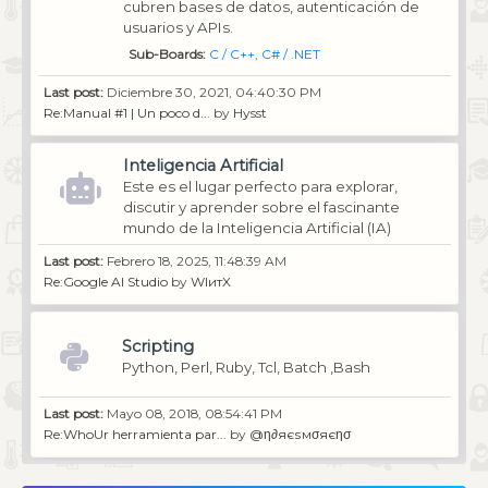
cubren bases de datos, autenticación de
usuarios y APIs.
Sub-Boards
C / C++
C# / .NET
Last post:
Diciembre 30, 2021, 04:40:30 PM
Re:Manual #1 | Un poco d...
by
Hysst
Inteligencia Artificial
Este es el lugar perfecto para explorar,
discutir y aprender sobre el fascinante
mundo de la Inteligencia Artificial (IA)
Last post:
Febrero 18, 2025, 11:48:39 AM
Re:Google AI Studio
by
WIитX
Scripting
Python, Perl, Ruby, Tcl, Batch ,Bash
Last post:
Mayo 08, 2018, 08:54:41 PM
Re:WhoUr herramienta par...
by
@η∂яєѕмσяєησ