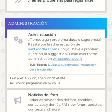
¿Tienes problemas para registrarte?
ADMINISTRACIÓN
Administración
¿Tienes algún problema duda o sugerencia?
Pásate por la administración de
wintxcoders.com
/ Do you have a problem
question or suggestion? Head over to the
administration
wintxcoders.com
Sub-Boards
Dudas & Sugerencias
Postulación
para moderador
Last post:
Abril 08, 2020, 08:53:41 PM
Re:Sección programación
by
cplus
Noticias del foro
Todas las novedades del foro, cambios,
concursos y demás. / All new forum, updates,
contests and more.