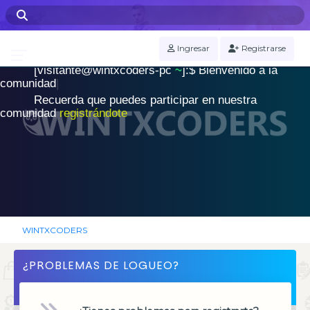
WINTXCODERS Terminal
Ingresar
Registrarse
[visitante@wintxcoders-pc
~
]:$
B
i
e
n
v
e
n
i
d
o
a
l
a
.
c
o
m
u
n
i
d
a
d
|
Recuerda que puedes participar en nuestra
comunidad
registrándote
WINTXCODERS
¿PROBLEMAS DE LOGUEO?