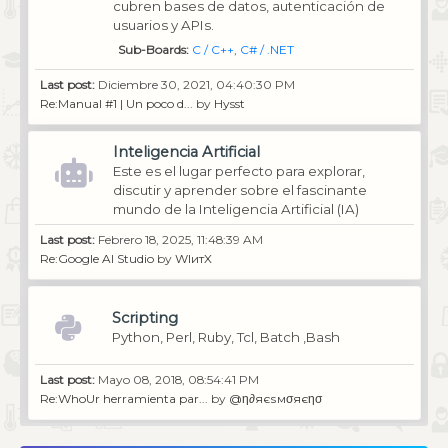
cubren bases de datos, autenticación de
usuarios y APIs.
Sub-Boards
C / C++
C# / .NET
Last post:
Diciembre 30, 2021, 04:40:30 PM
Re:Manual #1 | Un poco d...
by
Hysst
Inteligencia Artificial
Este es el lugar perfecto para explorar,
discutir y aprender sobre el fascinante
mundo de la Inteligencia Artificial (IA)
Last post:
Febrero 18, 2025, 11:48:39 AM
Re:Google AI Studio
by
WIитX
Scripting
Python, Perl, Ruby, Tcl, Batch ,Bash
Last post:
Mayo 08, 2018, 08:54:41 PM
Re:WhoUr herramienta par...
by
@η∂яєѕмσяєησ