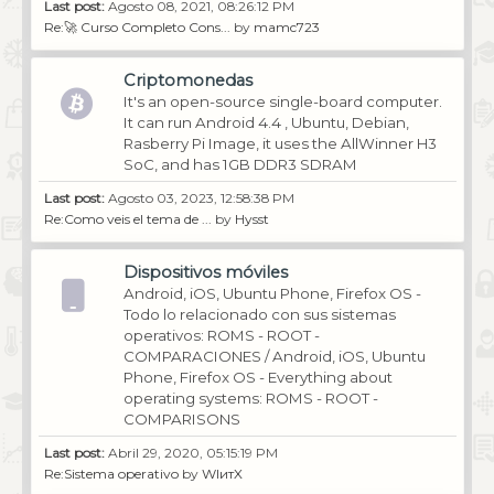
Last post:
Agosto 08, 2021, 08:26:12 PM
Re:🚀 Curso Completo Cons...
by
mamc723
Criptomonedas
It's an open-source single-board computer.
It can run Android 4.4 , Ubuntu, Debian,
Rasberry Pi Image, it uses the AllWinner H3
SoC, and has 1GB DDR3 SDRAM
Last post:
Agosto 03, 2023, 12:58:38 PM
Re:Como veis el tema de ...
by
Hysst
Dispositivos móviles
Android, iOS, Ubuntu Phone, Firefox OS -
Todo lo relacionado con sus sistemas
operativos: ROMS - ROOT -
COMPARACIONES / Android, iOS, Ubuntu
Phone, Firefox OS - Everything about
operating systems: ROMS - ROOT -
COMPARISONS
Last post:
Abril 29, 2020, 05:15:19 PM
Re:Sistema operativo
by
WIитX