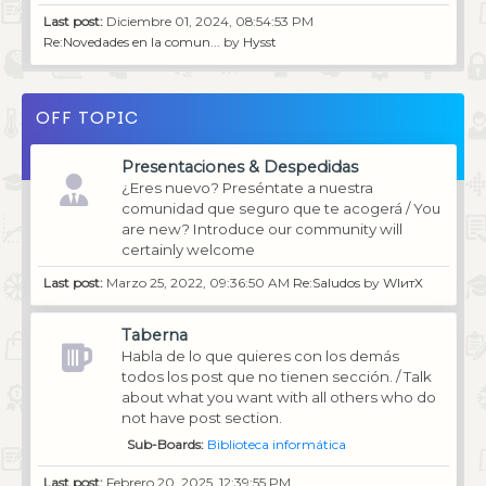
Last post:
Diciembre 01, 2024, 08:54:53 PM
Re:Novedades en la comun...
by
Hysst
OFF TOPIC
Presentaciones & Despedidas
¿Eres nuevo? Preséntate a nuestra
comunidad que seguro que te acogerá / You
are new? Introduce our community will
certainly welcome
Last post:
Marzo 25, 2022, 09:36:50 AM
Re:Saludos
by
WIитX
Taberna
Habla de lo que quieres con los demás
todos los post que no tienen sección. / Talk
about what you want with all others who do
not have post section.
Sub-Boards
Biblioteca informática
Last post:
Febrero 20, 2025, 12:39:55 PM