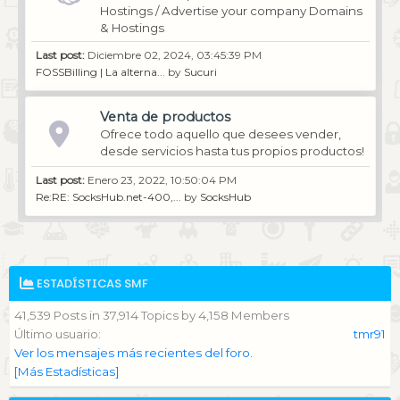
Hostings / Advertise your company Domains
& Hostings
Last post:
Diciembre 02, 2024, 03:45:39 PM
FOSSBilling | La alterna...
by
Sucuri
Venta de productos
Ofrece todo aquello que desees vender,
desde servicios hasta tus propios productos!
Last post:
Enero 23, 2022, 10:50:04 PM
Re:RE: SocksHub.net-400,...
by
SocksHub
ESTADÍSTICAS SMF
41,539 Posts in 37,914 Topics by 4,158 Members
Último usuario:
tmr91
Ver los mensajes más recientes del foro.
[Más Estadísticas]