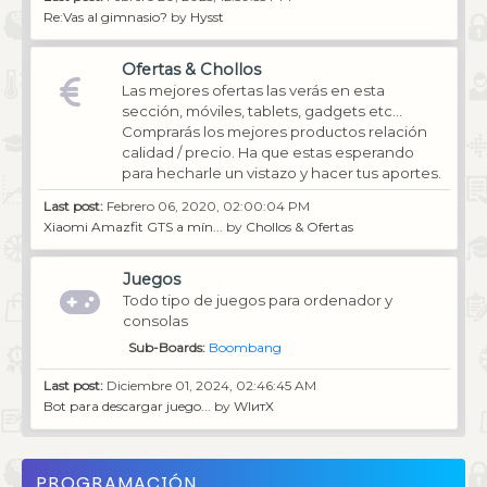
Re:Vas al gimnasio?
by
Hysst
Ofertas & Chollos
Las mejores ofertas las verás en esta
sección, móviles, tablets, gadgets etc...
Comprarás los mejores productos relación
calidad / precio. Ha que estas esperando
para hecharle un vistazo y hacer tus aportes.
Last post:
Febrero 06, 2020, 02:00:04 PM
Xiaomi Amazfit GTS a mín...
by
Chollos & Ofertas
Juegos
Todo tipo de juegos para ordenador y
consolas
Sub-Boards
Boombang
Last post:
Diciembre 01, 2024, 02:46:45 AM
Bot para descargar juego...
by
WIитX
PROGRAMACIÓN