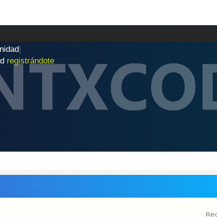
n
i
d
a
d
|
ad
registrándote
Red