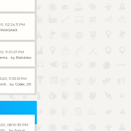
20, 02:24:11 PM
PAYASAKX
0, 11:01:27 PM
nta...
by
Batoloko
020, 11:33:51 PM
nit...
by
Coder_09
020, 08:10:39 PM
0 ...
by
Sucuri