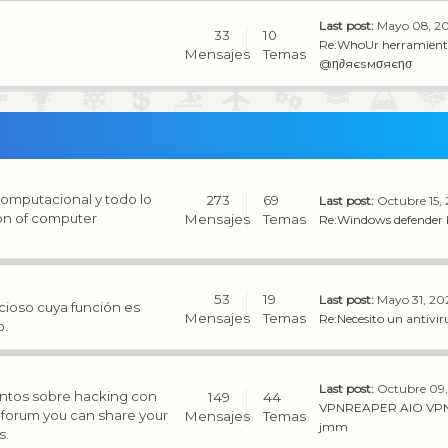
Last post:
Mayo 08, 20
33
10
Re:WhoUr herramienta
Mensajes
Temas
@η∂яєѕмσяєησ
computacional y todo lo
273
69
Last post:
Octubre 15,
ion of computer
Mensajes
Temas
Re:Windows defender
53
19
Last post:
Mayo 31, 20
cioso cuya función es
Mensajes
Temas
Re:Necesito un antiviru
o.
Last post:
Octubre 09,
entos sobre hacking con
149
44
VPNREAPER AIO VPN
b-forum you can share your
Mensajes
Temas
jmm
s.