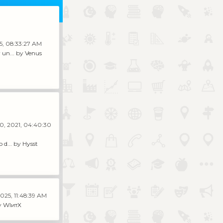
25, 08:33:27 AM
un...
by
Venus
0, 2021, 04:40:30
 d...
by
Hysst
2025, 11:48:39 AM
y
WIитX