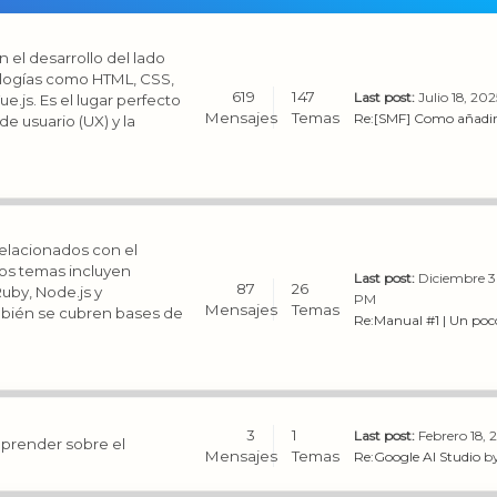
 el desarrollo del lado
nologías como HTML, CSS,
619
147
Last post:
Julio 18, 20
.js. Es el lugar perfecto
Mensajes
Temas
Re:[SMF] Como añadir 
e usuario (UX) y la
elacionados con el
 Los temas incluyen
Last post:
Diciembre 3
87
26
uby, Node.js y
PM
Mensajes
Temas
mbién se cubren bases de
Re:Manual #1 | Un poco
3
1
Last post:
Febrero 18, 
 aprender sobre el
Mensajes
Temas
Re:Google AI Studio
b