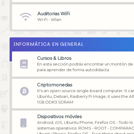
Auditorias WiFi
Wi-Fi - Wlan
INFORMÁTICA EN GENERAL
Cursos & Libros
En esta sección podrás encontrar un montón de li
para aprender de forma autodidacta
Criptomonedas
It's an open-source single-board computer. It can
Ubuntu, Debian, Rasberry Pi Image, it uses the A
1GB DDR3 SDRAM
Dispositivos móviles
Android, iOS, Ubuntu Phone, Firefox OS - Todo lo
sistemas operativos: ROMS - ROOT - COMPARACI
Ubuntu Phone, Firefox OS - Everything about op