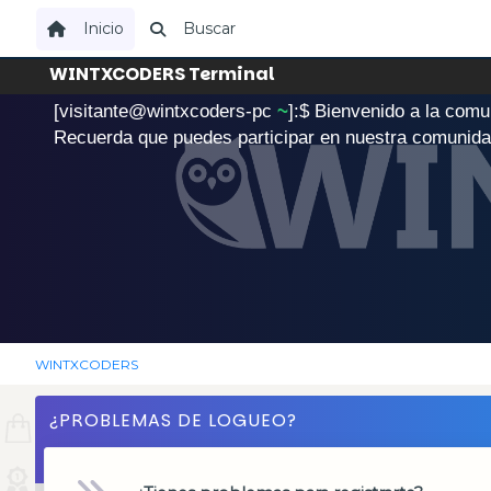
Inicio
Buscar
WINTXCODERS Terminal
[visitante@wintxcoders-pc
~
]:$
B
i
e
n
v
e
n
i
d
o
a
l
a
c
o
m
u
.
Recuerda que puedes participar en nuestra comunid
WINTXCODERS
¿PROBLEMAS DE LOGUEO?