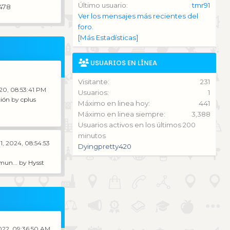
Último usuario:
tmr91
478
Ver los mensajes más recientes del
foro.
[Más Estadísticas]
USUARIOS EN LÍNEA
Visitante:
231
020, 08:53:41 PM
Usuarios:
1
ión
by
cplus
Máximo en linea hoy:
441
Máximo en linea siempre:
3,388
Usuarios activos en los últimos 200
minutos
1, 2024, 08:54:53
Dyingpretty420
mun...
by
Hysst
022, 09:36:50 AM