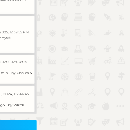
2025, 12:39:55 PM
y
Hysst
 2020, 02:00:04
mín...
by
Chollos &
1, 2024, 02:46:45
go...
by
WIитX