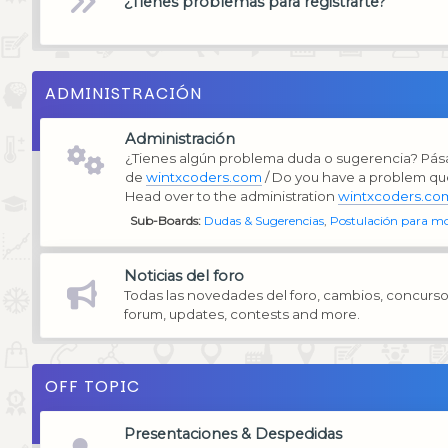
¿Tienes problemas para registrarte?
ADMINISTRACIÓN
Administración
¿Tienes algún problema duda o sugerencia? Pása
de
wintxcoders.com
/ Do you have a problem qu
Head over to the administration
wintxcoders.co
Sub-Boards
Dudas & Sugerencias
Postulación para m
Noticias del foro
Todas las novedades del foro, cambios, concurso
forum, updates, contests and more.
OFF TOPIC
Presentaciones & Despedidas