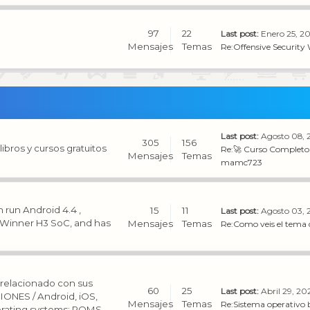
97
22
Last post:
Enero 25, 2
Mensajes
Temas
Re:Offensive Security W
Last post:
Agosto 08, 
305
156
bros y cursos gratuitos
Re:🚀 Curso Completo 
Mensajes
Temas
mamc723
 run Android 4.4 ,
15
11
Last post:
Agosto 03, 
llWinner H3 SoC, and has
Mensajes
Temas
Re:Como veis el tema d
 relacionado con sus
60
25
Last post:
Abril 29, 20
ONES / Android, iOS,
Mensajes
Temas
Re:Sistema operativo
erating systems: ROMS -