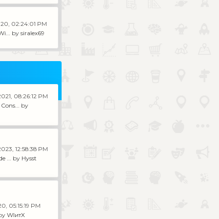
020, 02:24:01 PM
i...
by
siralex69
2021, 08:26:12 PM
Cons...
by
2023, 12:58:38 PM
e ...
by
Hysst
20, 05:15:19 PM
by
WIитX