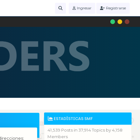
Ingresar
Registrarse
ESTADÍSTICAS SMF
41,539 Posts in 37,914 Topics by 4,158
Members
irecciones: