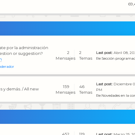
69,
te por la administración
2
2
Last post:
Abril 08, 2
estion or suggestion?
Mensajes
Temas
Re:Sección programac
m
oderador
Last post:
Diciembre 0
159
46
s y demás. / All new
PM
Mensajes
Temas
Re:Novedades en la co
452
119
Last post:
Marzo 25, 2