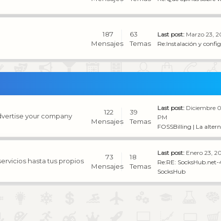
187
63
Last post:
Marzo 23, 2
Mensajes
Temas
Re:Instalación y config
Last post:
Diciembre 0
122
39
Advertise your company
PM
Mensajes
Temas
FOSSBilling | La altern
Last post:
Enero 23, 2
73
18
rvicios hasta tus propios
Re:RE: SocksHub.net-4
Mensajes
Temas
SocksHub