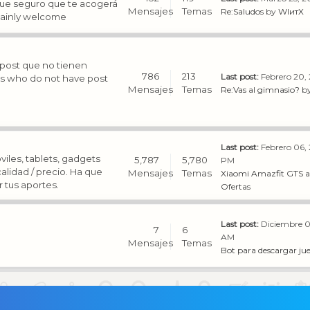
ue seguro que te acogerá
Mensajes
Temas
Re:Saludos
by
WIитX
tainly welcome
 post que no tienen
786
213
Last post:
Febrero 20, 
ers who do not have post
Mensajes
Temas
Re:Vas al gimnasio?
b
Last post:
Febrero 06,
viles, tablets, gadgets
5,787
5,780
PM
alidad / precio. Ha que
Mensajes
Temas
Xiaomi Amazfit GTS a 
 tus aportes.
Ofertas
Last post:
Diciembre 0
7
6
AM
Mensajes
Temas
Bot para descargar jue