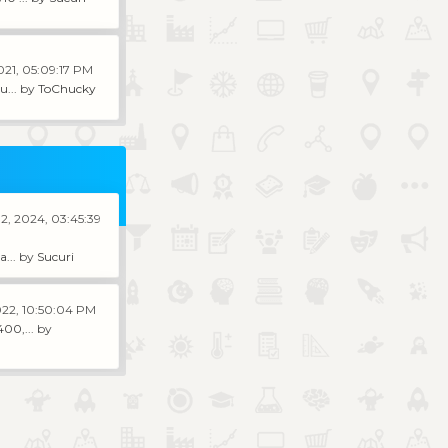
021, 05:09:17 PM
u...
by
ToChucky
2, 2024, 03:45:39
a...
by
Sucuri
022, 10:50:04 PM
00,...
by