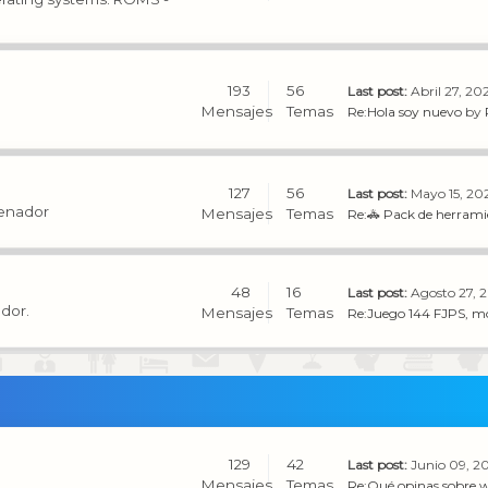
193
56
Last post:
Abril 27, 20
Mensajes
Temas
Re:Hola soy nuevo
by
127
56
Last post:
Mayo 15, 202
denador
Mensajes
Temas
Re:🚓 Pack de herramie
48
16
Last post:
Agosto 27, 2
ador.
Mensajes
Temas
Re:Juego 144 FJPS, mo
129
42
Last post:
Junio 09, 2
Mensajes
Temas
Re:Qué opinas sobre w1