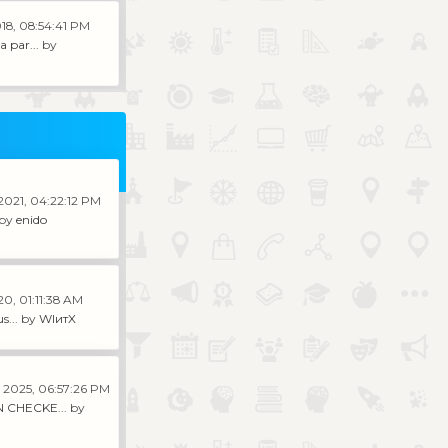
18, 08:54:41 PM
 par...
by
 2021, 04:22:12 PM
by
enido
20, 01:11:38 AM
s...
by
WIитX
 2025, 06:57:26 PM
 CHECKE...
by