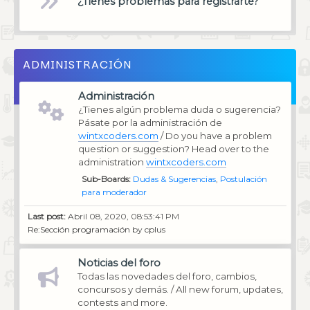
¿Tienes problemas para registrarte?
ADMINISTRACIÓN
Administración
¿Tienes algún problema duda o sugerencia?
Pásate por la administración de
wintxcoders.com
/ Do you have a problem
question or suggestion? Head over to the
administration
wintxcoders.com
Sub-Boards
Dudas & Sugerencias
Postulación
para moderador
Last post:
Abril 08, 2020, 08:53:41 PM
Re:Sección programación
by
cplus
Noticias del foro
Todas las novedades del foro, cambios,
concursos y demás. / All new forum, updates,
contests and more.