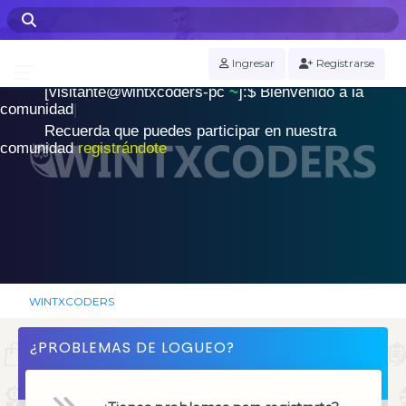
WINTXCODERS Terminal
Ingresar
Registrarse
[visitante@wintxcoders-pc
~
]:$
B
i
e
n
v
e
n
i
d
o
a
l
a
.
c
o
m
u
n
i
d
a
d
|
Recuerda que puedes participar en nuestra
comunidad
registrándote
WINTXCODERS
¿PROBLEMAS DE LOGUEO?