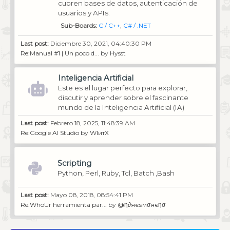
cubren bases de datos, autenticación de
usuarios y APIs.
Sub-Boards
C / C++
C# / .NET
Last post:
Diciembre 30, 2021, 04:40:30 PM
Re:Manual #1 | Un poco d...
by
Hysst
Inteligencia Artificial
Este es el lugar perfecto para explorar,
discutir y aprender sobre el fascinante
mundo de la Inteligencia Artificial (IA)
Last post:
Febrero 18, 2025, 11:48:39 AM
Re:Google AI Studio
by
WIитX
Scripting
Python, Perl, Ruby, Tcl, Batch ,Bash
Last post:
Mayo 08, 2018, 08:54:41 PM
Re:WhoUr herramienta par...
by
@η∂яєѕмσяєησ