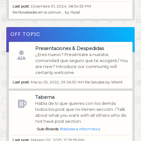
Last post:
Diciembre 01, 2024, 08:54:53 PM
Re:Novedades en la comun...
by
Hysst
OFF TOPIC
Presentaciones & Despedidas
¿Eres nuevo? Preséntate a nuestra
comunidad que seguro que te acogerá / You
are new? Introduce our community will
certainly welcome
Last post:
Marzo 25, 2022, 09:36:50 AM
Re:Saludos
by
WIитX
Taberna
Habla de lo que quieres con los demás
todos los post que no tienen sección. / Talk
about what you want with all others who do
not have post section.
Sub-Boards
Biblioteca informática
Last post:
Febrero 20, 2025, 12:39:55 PM