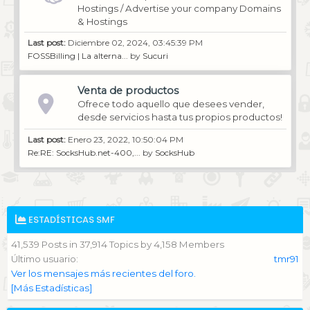
Hostings / Advertise your company Domains
& Hostings
Last post:
Diciembre 02, 2024, 03:45:39 PM
FOSSBilling | La alterna...
by
Sucuri
Venta de productos
Ofrece todo aquello que desees vender,
desde servicios hasta tus propios productos!
Last post:
Enero 23, 2022, 10:50:04 PM
Re:RE: SocksHub.net-400,...
by
SocksHub
ESTADÍSTICAS SMF
41,539 Posts in 37,914 Topics by 4,158 Members
Último usuario:
tmr91
Ver los mensajes más recientes del foro.
[Más Estadísticas]