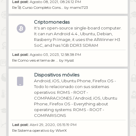
Last post:
Agosto 08, 2021, 08:26:12 PM
Re:🚀 Curso Completo Cons...
by
mamc723
Criptomonedas
It's an open-source single-board computer.
It can run Android 4.4 , Ubuntu, Debian,
Rasberry Pi Image, it uses the AllWinner H3
SoC, and has 1GB DDR3 SDRAM
Last post:
Agosto 03, 2023, 12:58:38 PM
Re:Como veis el tema de ...
by
Hysst
Dispositivos móviles
Android, iOS, Ubuntu Phone, Firefox OS -
Todo lo relacionado con sus sistemas
operativos: ROMS - ROOT -
COMPARACIONES / Android, iOS, Ubuntu
Phone, Firefox OS - Everything about
operating systems: ROMS - ROOT -
COMPARISONS
Last post:
Abril 29, 2020, 05:15:19 PM
Re:Sistema operativo
by
WIитX