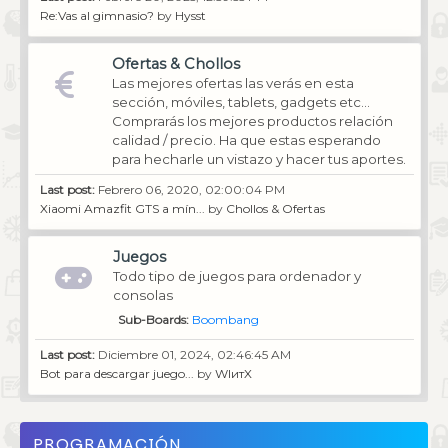
Re:Vas al gimnasio?
by
Hysst
Ofertas & Chollos
Las mejores ofertas las verás en esta
sección, móviles, tablets, gadgets etc...
Comprarás los mejores productos relación
calidad / precio. Ha que estas esperando
para hecharle un vistazo y hacer tus aportes.
Last post:
Febrero 06, 2020, 02:00:04 PM
Xiaomi Amazfit GTS a mín...
by
Chollos & Ofertas
Juegos
Todo tipo de juegos para ordenador y
consolas
Sub-Boards
Boombang
Last post:
Diciembre 01, 2024, 02:46:45 AM
Bot para descargar juego...
by
WIитX
PROGRAMACIÓN