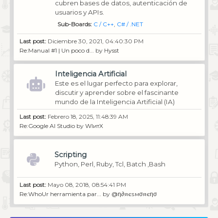
cubren bases de datos, autenticación de
usuarios y APIs.
Sub-Boards
C / C++
C# / .NET
Last post:
Diciembre 30, 2021, 04:40:30 PM
Re:Manual #1 | Un poco d...
by
Hysst
Inteligencia Artificial
Este es el lugar perfecto para explorar,
discutir y aprender sobre el fascinante
mundo de la Inteligencia Artificial (IA)
Last post:
Febrero 18, 2025, 11:48:39 AM
Re:Google AI Studio
by
WIитX
Scripting
Python, Perl, Ruby, Tcl, Batch ,Bash
Last post:
Mayo 08, 2018, 08:54:41 PM
Re:WhoUr herramienta par...
by
@η∂яєѕмσяєησ