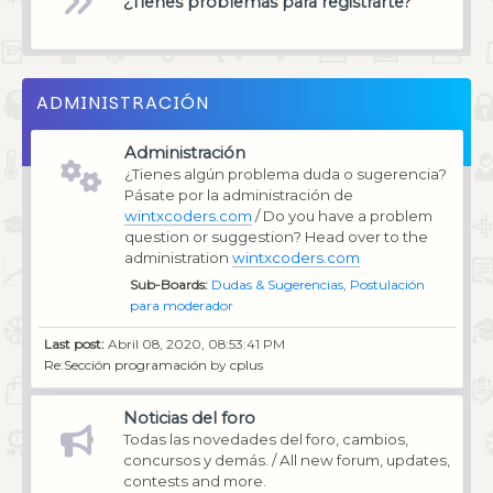
¿Tienes problemas para registrarte?
ADMINISTRACIÓN
Administración
¿Tienes algún problema duda o sugerencia?
Pásate por la administración de
wintxcoders.com
/ Do you have a problem
question or suggestion? Head over to the
administration
wintxcoders.com
Sub-Boards
Dudas & Sugerencias
Postulación
para moderador
Last post:
Abril 08, 2020, 08:53:41 PM
Re:Sección programación
by
cplus
Noticias del foro
Todas las novedades del foro, cambios,
concursos y demás. / All new forum, updates,
contests and more.