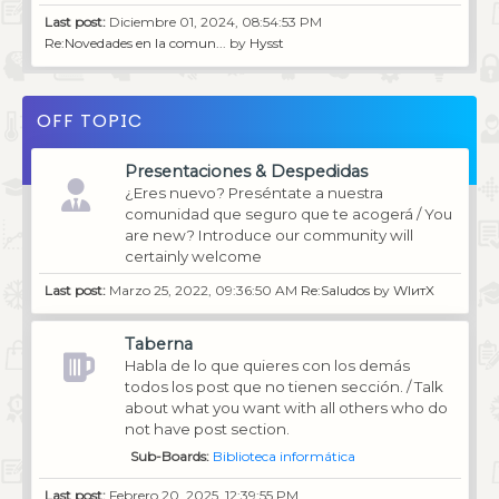
Last post:
Diciembre 01, 2024, 08:54:53 PM
Re:Novedades en la comun...
by
Hysst
OFF TOPIC
Presentaciones & Despedidas
¿Eres nuevo? Preséntate a nuestra
comunidad que seguro que te acogerá / You
are new? Introduce our community will
certainly welcome
Last post:
Marzo 25, 2022, 09:36:50 AM
Re:Saludos
by
WIитX
Taberna
Habla de lo que quieres con los demás
todos los post que no tienen sección. / Talk
about what you want with all others who do
not have post section.
Sub-Boards
Biblioteca informática
Last post:
Febrero 20, 2025, 12:39:55 PM