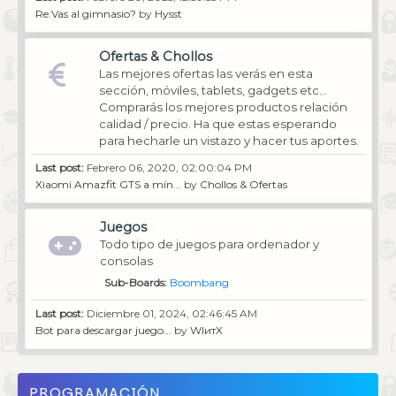
Re:Vas al gimnasio?
by
Hysst
Ofertas & Chollos
Las mejores ofertas las verás en esta
sección, móviles, tablets, gadgets etc...
Comprarás los mejores productos relación
calidad / precio. Ha que estas esperando
para hecharle un vistazo y hacer tus aportes.
Last post:
Febrero 06, 2020, 02:00:04 PM
Xiaomi Amazfit GTS a mín...
by
Chollos & Ofertas
Juegos
Todo tipo de juegos para ordenador y
consolas
Sub-Boards
Boombang
Last post:
Diciembre 01, 2024, 02:46:45 AM
Bot para descargar juego...
by
WIитX
PROGRAMACIÓN