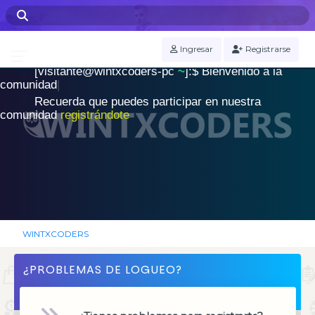
WINTXCODERS Terminal
Ingresar
Registrarse
[visitante@wintxcoders-pc
~
]:$
B
i
e
n
v
e
n
i
d
o
a
l
a
.
c
o
m
u
n
i
d
a
d
|
Recuerda que puedes participar en nuestra
comunidad
registrándote
WINTXCODERS
¿PROBLEMAS DE LOGUEO?