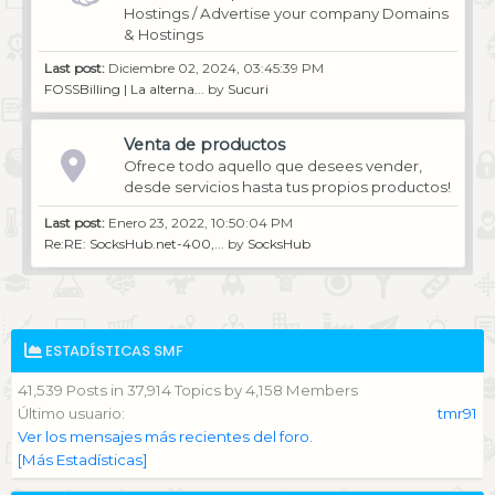
Hostings / Advertise your company Domains
& Hostings
Last post:
Diciembre 02, 2024, 03:45:39 PM
FOSSBilling | La alterna...
by
Sucuri
Venta de productos
Ofrece todo aquello que desees vender,
desde servicios hasta tus propios productos!
Last post:
Enero 23, 2022, 10:50:04 PM
Re:RE: SocksHub.net-400,...
by
SocksHub
ESTADÍSTICAS SMF
41,539 Posts in 37,914 Topics by 4,158 Members
Último usuario:
tmr91
Ver los mensajes más recientes del foro.
[Más Estadísticas]