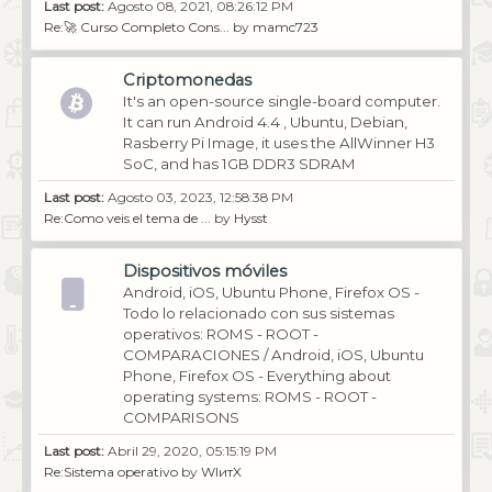
Last post:
Agosto 08, 2021, 08:26:12 PM
Re:🚀 Curso Completo Cons...
by
mamc723
Criptomonedas
It's an open-source single-board computer.
It can run Android 4.4 , Ubuntu, Debian,
Rasberry Pi Image, it uses the AllWinner H3
SoC, and has 1GB DDR3 SDRAM
Last post:
Agosto 03, 2023, 12:58:38 PM
Re:Como veis el tema de ...
by
Hysst
Dispositivos móviles
Android, iOS, Ubuntu Phone, Firefox OS -
Todo lo relacionado con sus sistemas
operativos: ROMS - ROOT -
COMPARACIONES / Android, iOS, Ubuntu
Phone, Firefox OS - Everything about
operating systems: ROMS - ROOT -
COMPARISONS
Last post:
Abril 29, 2020, 05:15:19 PM
Re:Sistema operativo
by
WIитX