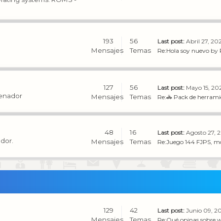
193
56
Last post:
Abril 27, 20
Mensajes
Temas
Re:Hola soy nuevo
by
127
56
Last post:
Mayo 15, 202
denador
Mensajes
Temas
Re:🚓 Pack de herramie
48
16
Last post:
Agosto 27, 2
ador.
Mensajes
Temas
Re:Juego 144 FJPS, mo
129
42
Last post:
Junio 09, 2
Mensajes
Temas
Re:Qué opinas sobre w1