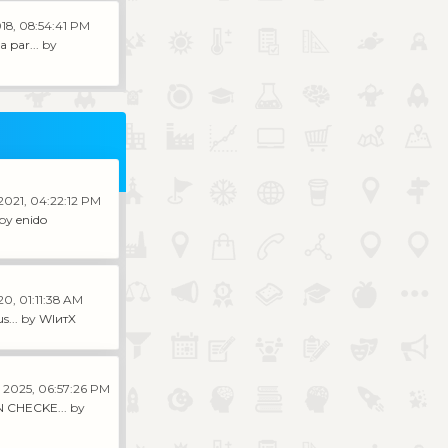
18, 08:54:41 PM
 par...
by
 2021, 04:22:12 PM
by
enido
20, 01:11:38 AM
s...
by
WIитX
 2025, 06:57:26 PM
 CHECKE...
by