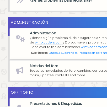
¿Tienes problemas para registrarte?
ADMINISTRACIÓN
Administración
¿Tienes algún problema duda o sugerencia? Pása
de
wintxcoders.com
/ Do you have a problem qu
Head over to the administration
wintxcoders.co
Sub-Boards
Dudas & Sugerencias
Postulación para m
Noticias del foro
Todas las novedades del foro, cambios, concurso
forum, updates, contests and more.
OFF TOPIC
Presentaciones & Despedidas