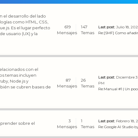
 el desarrollo del lado
nologías como HTML, CSS,
619
147
Last post:
Julio 18, 20
.js. Es el lugar perfecto
Mensajes
Temas
Re:[SMF] Como añadir 
e usuario (UX) y la
elacionados con el
 Los temas incluyen
Last post:
Diciembre 3
87
26
uby, Node.js y
PM
Mensajes
Temas
mbién se cubren bases de
Re:Manual #1 | Un poco
3
1
Last post:
Febrero 18, 
 aprender sobre el
Mensajes
Temas
Re:Google AI Studio
b