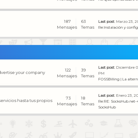
187
63
Last post:
Marzo 23, 2
Mensajes
Temas
Re:Instalación y config
Last post:
Diciembre 0
122
39
Advertise your company
PM
Mensajes
Temas
FOSSBilling | La altern
Last post:
Enero 23, 2
73
18
rvicios hasta tus propios
Re:RE: SocksHub.net-4
Mensajes
Temas
SocksHub