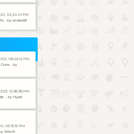
020, 02:24:01 PM
i...
by
siralex69
2021, 08:26:12 PM
Cons...
by
2023, 12:58:38 PM
e ...
by
Hysst
20, 05:15:19 PM
by
WIитX