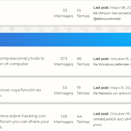
Last post:
Mayo 08, 20
33
10
Re:WhoUr herramienta
Mensajes
Temas
@η∂яєѕмσяєησ
computacional y todo lo
273
69
Last post:
Octubre 15,
ion of computer
Mensajes
Temas
Re:Windows defender
53
19
Last post:
Mayo 31, 20
cioso cuya función es
Mensajes
Temas
Re:Necesito un antiviru
o.
Last post:
Octubre 09,
entos sobre hacking con
149
44
VPNREAPER AIO VPN
b-forum you can share your
Mensajes
Temas
jmm
s.