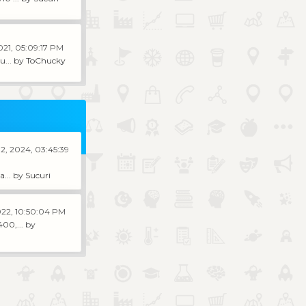
021, 05:09:17 PM
u...
by
ToChucky
2, 2024, 03:45:39
a...
by
Sucuri
022, 10:50:04 PM
00,...
by