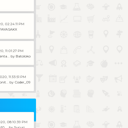
20, 02:24:11 PM
PAYASAKX
0, 11:01:27 PM
nta...
by
Batoloko
020, 11:33:51 PM
nit...
by
Coder_09
020, 08:10:39 PM
0 ...
by
Sucuri