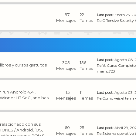
97
22
Last post:
Enero 25, 2
Mensajes
Temas
Re:Offensive Security W
Last post:
Agosto 08, 
305
156
bros y cursos gratuitos
Re:🚀 Curso Completo 
Mensajes
Temas
mamc723
 run Android 4.4 ,
15
11
Last post:
Agosto 03, 
llWinner H3 SoC, and has
Mensajes
Temas
Re:Como veis el tema d
 relacionado con sus
60
25
Last post:
Abril 29, 20
ONES / Android, iOS,
Mensajes
Temas
Re:Sistema operativo
erating systems: ROMS -