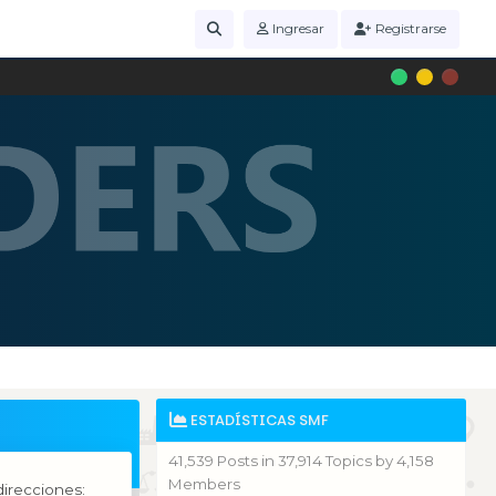
Ingresar
Registrarse
ESTADÍSTICAS SMF
41,539 Posts in 37,914 Topics by 4,158
Members
irecciones: