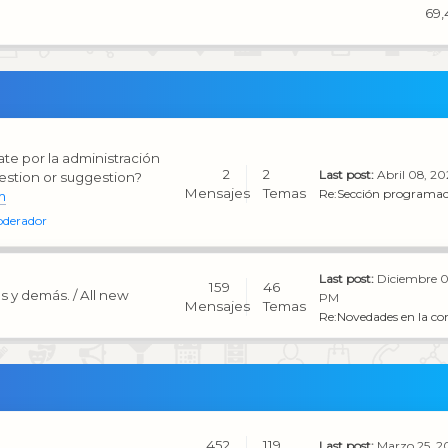
69,
te por la administración
2
2
Last post:
Abril 08, 2
estion or suggestion?
Mensajes
Temas
Re:Sección programac
m
oderador
Last post:
Diciembre 0
159
46
s y demás. / All new
PM
Mensajes
Temas
Re:Novedades en la co
452
119
Last post:
Marzo 25, 2