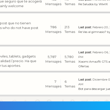
ue seguro que te acogerá
Mensajes
Temas
Re:Saludos
by
WIитX
tainly welcome
 post que no tienen
786
213
Last post:
Febrero 20, 
ers who do not have post
Mensajes
Temas
Re:Vas al gimnasio?
b
Last post:
Febrero 06,
viles, tablets, gadgets
5,787
5,780
PM
alidad / precio. Ha que
Mensajes
Temas
Xiaomi Amazfit GTS a 
 tus aportes.
Ofertas
Last post:
Diciembre 0
7
6
AM
Mensajes
Temas
Bot para descargar jue