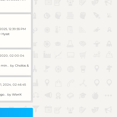
2025, 12:39:55 PM
y
Hysst
 2020, 02:00:04
mín...
by
Chollos &
1, 2024, 02:46:45
go...
by
WIитX