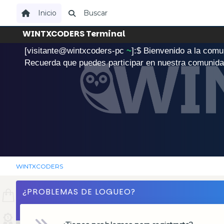
Inicio
Buscar
WINTXCODERS Terminal
[visitante@wintxcoders-pc
~
]:$
B
i
e
n
v
e
n
i
d
o
a
l
a
c
o
m
u
.
Recuerda que puedes participar en nuestra comunid
WINTXCODERS
¿PROBLEMAS DE LOGUEO?