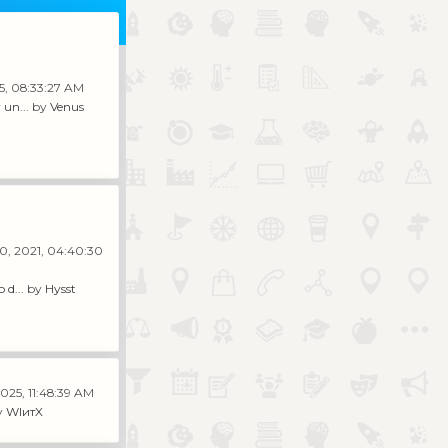
25, 08:33:27 AM
un...
by
Venus
0, 2021, 04:40:30
 d...
by
Hysst
2025, 11:48:39 AM
y
WIитX