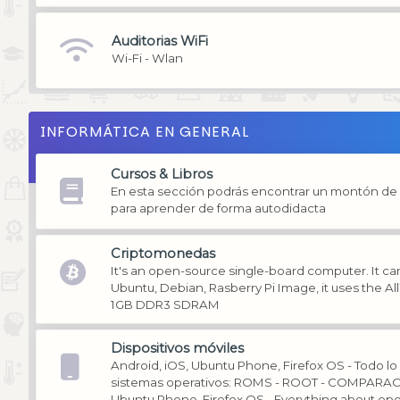
Auditorias WiFi
Wi-Fi - Wlan
INFORMÁTICA EN GENERAL
Cursos & Libros
En esta sección podrás encontrar un montón de li
para aprender de forma autodidacta
Criptomonedas
It's an open-source single-board computer. It can
Ubuntu, Debian, Rasberry Pi Image, it uses the A
1GB DDR3 SDRAM
Dispositivos móviles
Android, iOS, Ubuntu Phone, Firefox OS - Todo lo
sistemas operativos: ROMS - ROOT - COMPARACI
Ubuntu Phone, Firefox OS - Everything about op