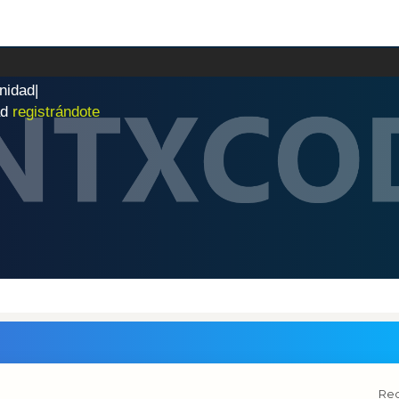
n
i
d
a
d
|
ad
registrándote
Red