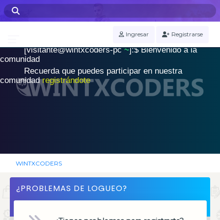
WINTXCODERS Terminal
Ingresar
Registrarse
[visitante@wintxcoders-pc
~
]:$
B
i
e
n
v
e
n
i
d
o
a
l
a
.
c
o
m
u
n
i
d
a
d
|
Recuerda que puedes participar en nuestra
comunidad
registrándote
WINTXCODERS
¿PROBLEMAS DE LOGUEO?