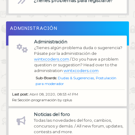
¿Tienes problemas para registrarte?
ADMINISTRACIÓN
Administración
¿Tienes algún problema duda o sugerencia?
Pásate por la administración de
wintxcoders.com
/ Do you have a problem
question or suggestion? Head over to the
administration
wintxcoders.com
Sub-Boards
Dudas & Sugerencias
Postulación
para moderador
Last post:
Abril 08, 2020, 08:53:41 PM
Re:Sección programación
by
cplus
Noticias del foro
Todas las novedades del foro, cambios,
concursos y demás. / All new forum, updates,
contests and more.