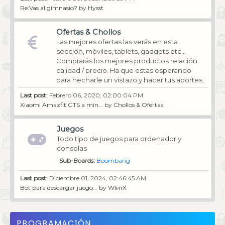
Re:Vas al gimnasio?
by
Hysst
Ofertas & Chollos
Las mejores ofertas las verás en esta
sección, móviles, tablets, gadgets etc...
Comprarás los mejores productos relación
calidad / precio. Ha que estas esperando
para hecharle un vistazo y hacer tus aportes.
Last post:
Febrero 06, 2020, 02:00:04 PM
Xiaomi Amazfit GTS a mín...
by
Chollos & Ofertas
Juegos
Todo tipo de juegos para ordenador y
consolas
Sub-Boards
Boombang
Last post:
Diciembre 01, 2024, 02:46:45 AM
Bot para descargar juego...
by
WIитX
PROGRAMACIÓN