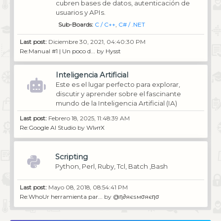
cubren bases de datos, autenticación de
usuarios y APIs.
Sub-Boards
C / C++
C# / .NET
Last post:
Diciembre 30, 2021, 04:40:30 PM
Re:Manual #1 | Un poco d...
by
Hysst
Inteligencia Artificial
Este es el lugar perfecto para explorar,
discutir y aprender sobre el fascinante
mundo de la Inteligencia Artificial (IA)
Last post:
Febrero 18, 2025, 11:48:39 AM
Re:Google AI Studio
by
WIитX
Scripting
Python, Perl, Ruby, Tcl, Batch ,Bash
Last post:
Mayo 08, 2018, 08:54:41 PM
Re:WhoUr herramienta par...
by
@η∂яєѕмσяєησ