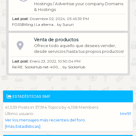
Hostings / Advertise your company Domains
& Hostings
Last post:
Diciembre 02, 2024, 03:45:39 PM
FOSSBilling | La alterna...
by
Sucuri
Venta de productos
Ofrece todo aquello que desees vender,
desde servicios hasta tus propios productos!
Last post:
Enero 23, 2022, 10:50:04 PM
Re:RE: SocksHub.net-400,...
by
SocksHub
ESTADÍSTICAS SMF
41,539 Posts in 37,914 Topics by 4,158 Members
Último usuario:
tmr91
Ver los mensajes más recientes del foro.
[Más Estadísticas]