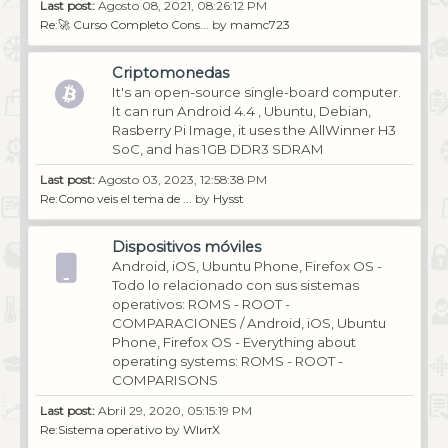
Last post:
Agosto 08, 2021, 08:26:12 PM
Re:🚀 Curso Completo Cons...
by
mamc723
Criptomonedas
It's an open-source single-board computer.
It can run Android 4.4 , Ubuntu, Debian,
Rasberry Pi Image, it uses the AllWinner H3
SoC, and has 1GB DDR3 SDRAM
Last post:
Agosto 03, 2023, 12:58:38 PM
Re:Como veis el tema de ...
by
Hysst
Dispositivos móviles
Android, iOS, Ubuntu Phone, Firefox OS -
Todo lo relacionado con sus sistemas
operativos: ROMS - ROOT -
COMPARACIONES / Android, iOS, Ubuntu
Phone, Firefox OS - Everything about
operating systems: ROMS - ROOT -
COMPARISONS
Last post:
Abril 29, 2020, 05:15:19 PM
Re:Sistema operativo
by
WIитX