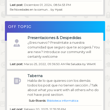
Last post:
Diciembre 01, 2024, 08:54:53 PM
Re:Novedades en la comun...
by
Hysst
OFF TOPIC
Presentaciones & Despedidas
¿Eres nuevo? Preséntate a nuestra
comunidad que seguro que te acogerá / You
are new? Introduce our community will
certainly welcome
Last post:
Marzo 25, 2022, 09:36:50 AM
Re:Saludos
by
WIитX
Taberna
Habla de lo que quieres con los demás
todos los post que no tienen sección. / Talk
about what you want with all others who do
not have post section.
Sub-Boards
Biblioteca informática
Last post:
Febrero 20, 2025, 12:39:55 PM