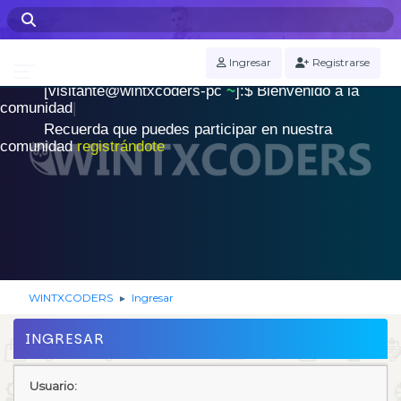
WINTXCODERS Terminal
Ingresar
Registrarse
[visitante@wintxcoders-pc
~
]:$
B
i
e
n
v
e
n
i
d
o
a
l
a
.
c
o
m
u
n
i
d
a
d
|
Recuerda que puedes participar en nuestra
comunidad
registrándote
WINTXCODERS
Ingresar
►
INGRESAR
Usuario: