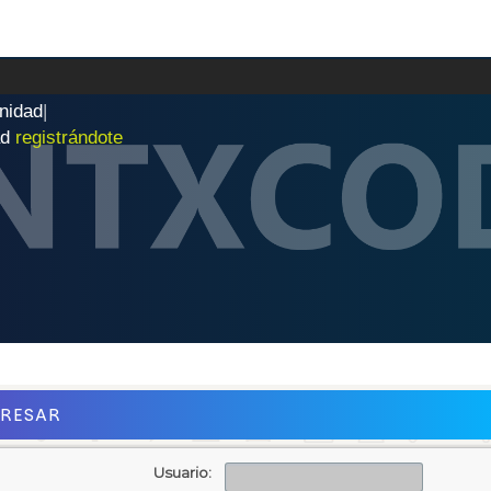
n
i
d
a
d
|
ad
registrándote
GRESAR
Usuario: