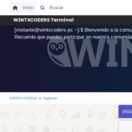
Inicio
Buscar
WINTXCODERS Terminal
[visitante@wintxcoders-pc
~
]:$
B
i
e
n
v
e
n
i
d
o
a
l
a
c
o
m
u
.
Recuerda que puedes participar en nuestra comunid
WINTXCODERS
Ingresar
►
IN