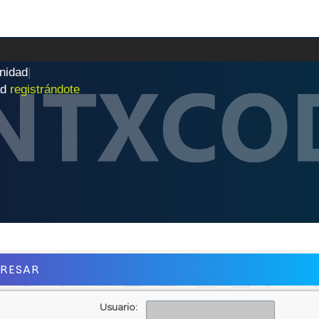
n
i
d
a
d
|
ad
registrándote
GRESAR
Usuario: