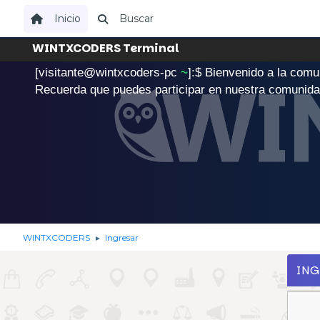
Inicio
Buscar
WINTXCODERS Terminal
[visitante@wintxcoders-pc
~
]:$
B
i
e
n
v
e
n
i
d
o
a
l
a
c
o
m
u
.
Recuerda que puedes participar en nuestra comunid
WINTXCODERS
Ingresar
►
IN