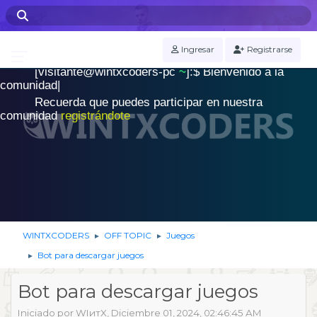
WINTXCODERS Terminal
Ingresar
Registrarse
[visitante@wintxcoders-pc
~
]:$
B
i
e
n
v
e
n
i
d
o
a
l
a
.
c
o
m
u
n
i
d
a
d
|
Recuerda que puedes participar en nuestra
comunidad
registrándote
WINTXCODERS
OFF TOPIC
Juegos
►
►
Bot para descargar juegos
►
Bot para descargar juegos
Iniciado por WIитX, Diciembre 01, 2024, 02:46:45 AM