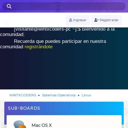
WINTXCODERS Terminal
Ingresar
Registrarse
[visitante@wintxcoders-pc
~
]:$
B
i
e
n
v
e
n
i
d
o
a
l
a
.
c
o
m
u
n
i
d
a
d
|
Recuerda que puedes participar en nuestra
comunidad
registrándote
WINTXCODERS
Sistemas Operativos
Linux
►
►
SUB-BOARDS
Mac OS X