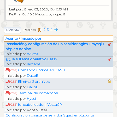
Last post:
Enero 03, 2020, 10:40:13 AM
Re:Final Cut 10.3 Macos ...
by
rlopez17
1
2
3
4
Páginas
IR ABAJO
Asunto
/
Iniciado por
Instalación y configuración de un servidor nginx + mysql +
php en debian
Iniciado por
WIитX
¿Que sistema operativo usas?
Iniciado por
lArcade
Comando uptime en BASH
[CSS]
Iniciado por
DaLoE
Eliminar 2 archivos
[CSS]
Iniciado por
DaLoE
Terminal de comandos
[CSS]
Iniciado por
Hysst
Ioncube loader | VestaCP
[CSS]
Iniciado por Root Vuster
Configuración básica de servidor Squid en Xubuntu