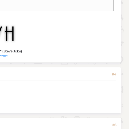
" (Steve Jobs)
.com
#4
#5