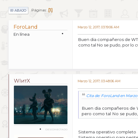
1
Páginas
IR ABAJO
ForoLand
Marzo 12, 2017, 03:19:06 AM
En línea
Buen dia compañeros de WTX D
como tal No se pudo, por lo c
WIитX
Marzo 12, 2017, 03:48:06 AM
Cita de: ForoLand en Marzo 1
Buen dia compañeros de WTX
pero como tal No se pudo, 
DESCONECTADO
Sistema operativo completo
Sistema operativo para pent