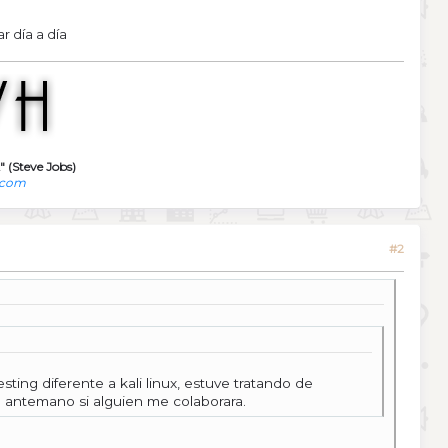
r día a día
" (Steve Jobs)
.com
#2
ng diferente a kali linux, estuve tratando de
de antemano si alguien me colaborara.