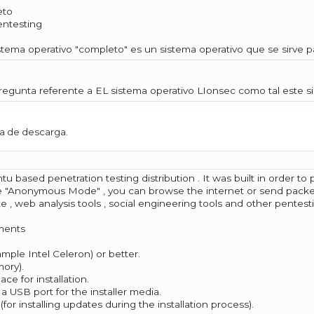
eto
entesting
stema operativo "completo" es un sistema operativo que se sirve pa
pregunta referente a EL sistema operativo LIonsec como tal este s
a de descarga.
tu based penetration testing distribution . It was built in order t
he "Anonymous Mode" , you can browse the internet or send packets 
e , web analysis tools , social engineering tools and other pentestin
ments
ample Intel Celeron) or better.
ory).
ace for installation.
a USB port for the installer media.
 (for installing updates during the installation process).