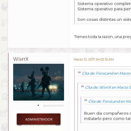
Sistema operativo complet
Sistema operativo para pen
Son cosas distintas un sist
Tienes toda la razon, una pre
WIитX
Marzo 12, 2017, 04:02:15 AM
Cita de: ForoLand en Marzo 
Cita de: WIитX en Marzo 1
Cita de: ForoLand en Mar
DESCONECTADO
Buen dia compañeros de
instalarlo pero como ta