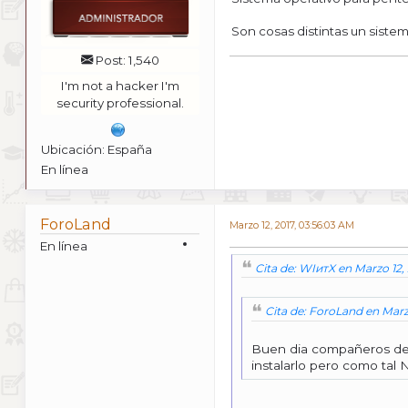
Son cosas distintas un sistem
Post: 1,540
I'm not a hacker I'm
security professional.
Ubicación: España
En línea
ForoLand
Marzo 12, 2017, 03:56:03 AM
En línea
Cita de: WIитX en Marzo 12,
Cita de: ForoLand en Marzo
Buen dia compañeros de W
instalarlo pero como tal 