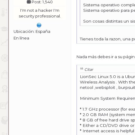
Post: 1,540
Sistema operativo compl
I'm not a hacker I'm
Sistema operativo para p
security professional.
Son cosas distintas un si
Ubicación: España
En línea
Tienes toda la razon, una 
Nada más debes ir a su págin
Citar
LionSec Linux 5.0 is a Ubun
Wireless Analysis . With t
netool ,websploit , burpsuit
Minimum System Require
* 1.7 GHz processor (for ex
* 2.0 GB RAM (system mem
* 8 GB of free hard drive sp
* Either a CD/DVD drive or 
* Internet access is helpful