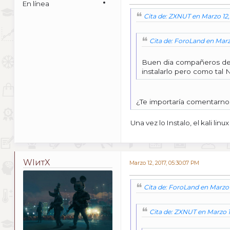
En línea
Cita de: ZXNUT en Marzo 12,
Cita de: ForoLand en Marzo
Buen dia compañeros de W
instalarlo pero como tal 
¿Te importaría comentarnos
Una vez lo Instalo, el kali 
WIитX
Marzo 12, 2017, 05:30:07 PM
Cita de: ForoLand en Marzo 1
Cita de: ZXNUT en Marzo 1