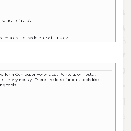
ra usar día a día
istema esta basado en Kali LInux ?
o perform Computer Forensics , Penetration Tests ,
anonymously . There are lots of inbuilt tools like
g tools . .