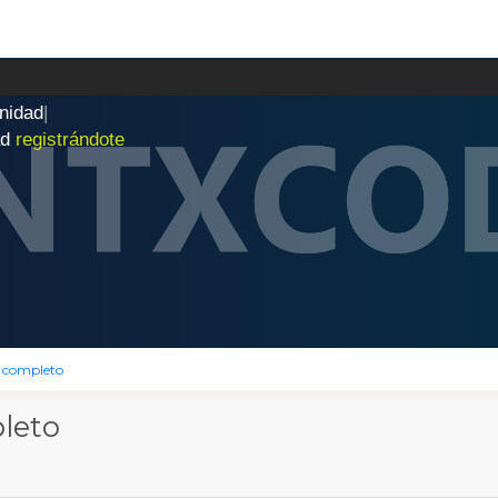
n
i
d
a
d
|
ad
registrándote
 completo
leto