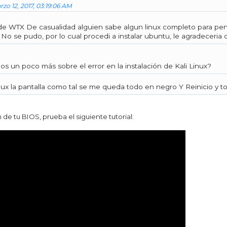
zo 12, 2017, 03:19:06 AM
 WTX De casualidad alguien sabe algun linux completo para pentes
l No se pudo, por lo cual procedi a instalar ubuntu, le agradeceria
s un poco más sobre el error en la instalación de Kali Linux?
i linux la pantalla como tal se me queda todo en negro Y Reinici
n de tu BIOS, prueba el siguiente tutorial: