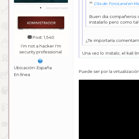
Cita de: ForoLand en Mar
DESCONECTADO
Buen dia compañeros de
instalarlo pero como ta
Post: 1,540
¿Te importaría comentarno
I'm not a hacker I'm
security professional.
Una vez lo Instalo, el kal
Ubicación: España
Puede ser por la virtualizació
En línea