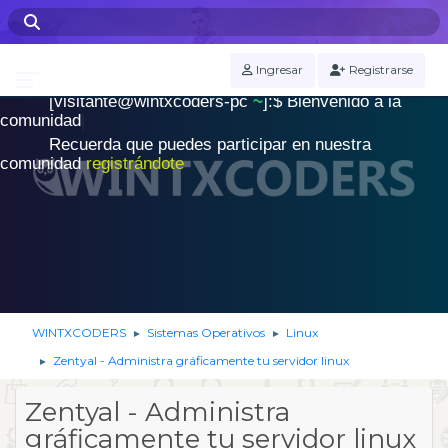
WINTXCODERS Terminal
Ingresar
Registrarse
[visitante@wintxcoders-pc
~
]:$
B
i
e
n
v
e
n
i
d
o
a
l
a
.
c
o
m
u
n
i
d
a
d
|
Recuerda que puedes participar en nuestra
comunidad
registrándote
WINTXCODERS
Sistemas Operativos
Linux
►
►
Zentyal - Administra gráficamente tu servidor linux
►
Zentyal - Administra
gráficamente tu servidor linux