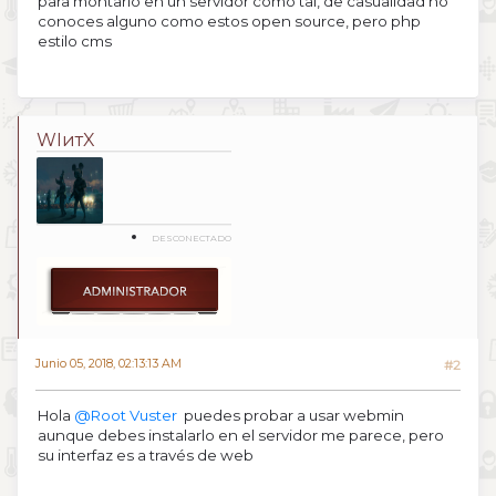
para montarlo en un servidor como tal, de casualidad no
conoces alguno como estos open source, pero php
estilo cms
WIитX
DESCONECTADO
Junio 05, 2018, 02:13:13 AM
#2
Hola
@Root Vuster
puedes probar a usar webmin
aunque debes instalarlo en el servidor me parece, pero
su interfaz es a través de web