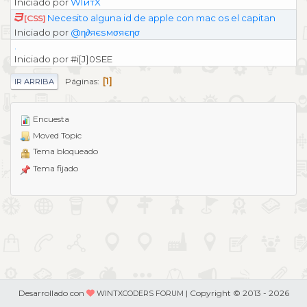
Iniciado por
WIитX
Necesito alguna id de apple con mac os el capitan
[CSS]
Iniciado por
@η∂яєѕмσяєησ
.
Iniciado por #i[J]0SEE
1
Páginas
IR ARRIBA
Encuesta
Moved Topic
Tema bloqueado
Tema fijado
Desarrollado con
| Copyright © 2013 - 2026
WINTXCODERS FORUM