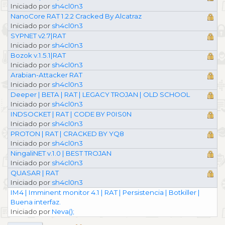
Iniciado por
sh4cl0n3
NanoCore RAT 1.2.2 Cracked By Alcatraz
Iniciado por
sh4cl0n3
SYPNET v2.7|RAT
Iniciado por
sh4cl0n3
Bozok v.1.5.1|RAT
Iniciado por
sh4cl0n3
Arabian-Attacker RAT
Iniciado por
sh4cl0n3
Deeper | BETA | RAT | LEGACY TROJAN | OLD SCHOOL
Iniciado por
sh4cl0n3
INDSOCKET | RAT | CODE BY P0IS0N
Iniciado por
sh4cl0n3
PROTON | RAT | CRACKED BY YQ8
Iniciado por
sh4cl0n3
NingaliNET v.1.0 | BEST TROJAN
Iniciado por
sh4cl0n3
QUASAR | RAT
Iniciado por
sh4cl0n3
IM4 | Imminent monitor 4.1 | RAT | Persistencia | Botkiller |
Buena interfaz.
Iniciado por
Neva();