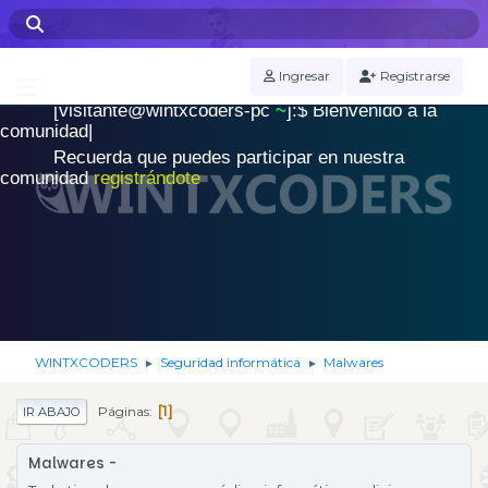
WINTXCODERS Terminal
Ingresar
Registrarse
[visitante@wintxcoders-pc
~
]:$
B
i
e
n
v
e
n
i
d
o
a
l
a
.
c
o
m
u
n
i
d
a
d
|
Recuerda que puedes participar en nuestra
comunidad
registrándote
WINTXCODERS
Seguridad informática
Malwares
►
►
1
Páginas
IR ABAJO
Malwares