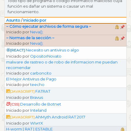
Todo tipo de programa o código informático malicioso cuya
función es dañar un sistema o causar un mal
funcionamiento.
Asunto
/
Iniciado por
~ Cómo ejecutar archivos de forma segura ~
Iniciado por
Neva();
~ Normas de la sección ~
Iniciado por
Neva();
Necesito un antivirus o algo
[REACT]
Iniciado por
OpositorNovato
malware de rastreo o de robo de informacion me puedan
recomendar
Iniciado por
carboncito
El Mejor Antivirus de Pago
Iniciado por
teecho
FATRAT
[JAVASCRIPT]
Iniciado por
Bravus
Desarrollo de Botnet
[CSS]
Iniciado por
Inteland
AhMyth Android RAT 2017
[JAVASCRIPT]
Iniciado por
WIитX
H-worm | RAT | ESTABLE