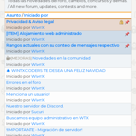
Todas las novedades del foro, cambios, concursos y demás.
/ All new forum, updates, contests and more.
Asunto
/
Iniciado por
Privacidad & Aviso legal
Iniciado por
WIитX
[ITEM] Alojamiento web administrado
Iniciado por
WIитX
Rangos actuales con su conteo de mensajes respectivo
Iniciado por
WIитX
Novedades en la comunidad
[MEJORAS]
Iniciado por
WIитX
🎄 WINTXCODERS TE DESEA UNA FELIZ NAVIDAD
Iniciado por
WIитX
Errores en el foro
Iniciado por
WIитX
Menciona un usuario!
Iniciado por
WIитX
Nuestro servidor de Discord.
Iniciado por
Sucuri
Buscamos equipo administrativo en WTX
Iniciado por
WIитX
!IMPORTANTE - Migración de servidor!
Iniciado por
WIитX