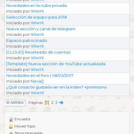
Novedades en la nube privada
Iniciado por
WIитX
Selección de equipo para 2018
Iniciado por
WIитX
Nueva sección y canal de telegram
Iniciado por
WIитX
Espacio patrocinado
Iniciado por
WIитX
[CLOUD] Reseteado de cuentas
Iniciado por
WIитX
[Template] Nueva sección de YouTube actualizada
Iniciado por
WIитX
Novedades en el foro | 08/03/2017
Iniciado por
Neva();
¿Qué cosas te gustaría ver en la index? +premiums
Iniciado por
WIитX
1
2
3
Páginas
IR ARRIBA
Encuesta
Moved Topic
Tema bloqueado