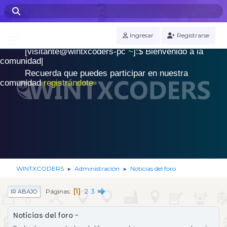
WINTXCODERS Terminal
Ingresar
Registrarse
[visitante@wintxcoders-pc
~
]:$
B
i
e
n
v
e
n
i
d
o
a
l
a
.
c
o
m
u
n
i
d
a
d
|
Recuerda que puedes participar en nuestra
comunidad
registrándote
WINTXCODERS
Administración
Noticias del foro
►
►
1
2
3
Páginas
IR ABAJO
Noticias del foro