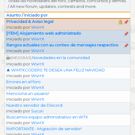
Todas las novedades del foro, cambios, concursos y demás.
/ All new forum, updates, contests and more.
Asunto
/
Iniciado por
Privacidad & Aviso legal
Iniciado por
WIитX
[ITEM] Alojamiento web administrado
Iniciado por
WIитX
Rangos actuales con su conteo de mensajes respectivo
Iniciado por
WIитX
Novedades en la comunidad
[MEJORAS]
Iniciado por
WIитX
🎄 WINTXCODERS TE DESEA UNA FELIZ NAVIDAD
Iniciado por
WIитX
Errores en el foro
Iniciado por
WIитX
Menciona un usuario!
Iniciado por
WIитX
Nuestro servidor de Discord.
Iniciado por
Sucuri
Buscamos equipo administrativo en WTX
Iniciado por
WIитX
!IMPORTANTE - Migración de servidor!
Iniciado por
WIитX