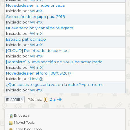
Novedades en la nube privada
Iniciado por
WIитX
Selección de equipo para 2018
Iniciado por
WIитX
Nueva sección y canal de telegram
Iniciado por
WIитX
Espacio patrocinado
Iniciado por
WIитX
[CLOUD] Reseteado de cuentas
Iniciado por
WIитX
[Template] Nueva sección de YouTube actualizada
Iniciado por
WIитX
Novedades en el foro | 08/03/2017
Iniciado por
Neva();
¿Qué cosas te gustaría ver en la index? +premiums
Iniciado por
WIитX
1
2
3
Páginas
IR ARRIBA
Encuesta
Moved Topic
Tema bloqueado