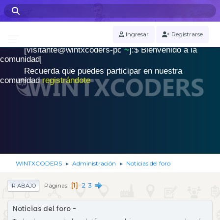
WINTXCODERS Terminal
Ingresar
Registrarse
[visitante@wintxcoders-pc
~
]:$
B
i
e
n
v
e
n
i
d
o
a
l
a
.
c
o
m
u
n
i
d
a
d
|
Recuerda que puedes participar en nuestra
comunidad
registrándote
WINTXCODERS
Administración
Noticias del foro
►
►
1
2
3
Páginas
IR ABAJO
Noticias del foro