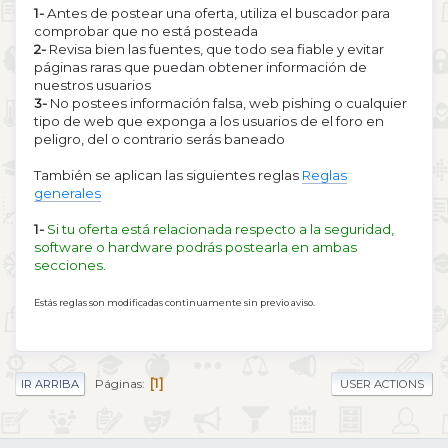
1-
Antes de postear una oferta, utiliza el buscador para
comprobar que no está posteada
2-
Revisa bien las fuentes, que todo sea fiable y evitar
páginas raras que puedan obtener información de
nuestros usuarios
3-
No postees información falsa, web pishing o cualquier
tipo de web que exponga a los usuarios de el foro en
peligro, del o contrario serás baneado
También se aplican las siguientes reglas
Reglas
generales
1-
Si tu oferta está relacionada respecto a la seguridad,
software o hardware podrás postearla en ambas
secciones.
Estás reglas son modificadas continuamente sin previo aviso.
1
Páginas
IR ARRIBA
USER ACTIONS