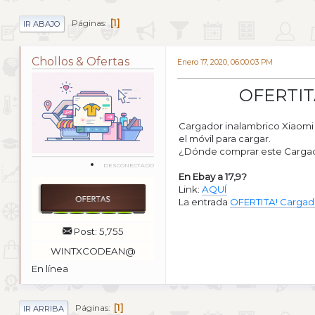
1
Páginas
IR ABAJO
Chollos & Ofertas
Enero 17, 2020, 06:00:03 PM
OFERTITA
Cargador inalambrico Xiaomi 
el móvil para cargar.
¿Dónde comprar este Cargado
DESCONECTADO
En Ebay a 17,9?
Link:
AQUÍ
La entrada
OFERTITA! Cargado
Post: 5,755
WINTXCODEAN@
En línea
1
Páginas
IR ARRIBA