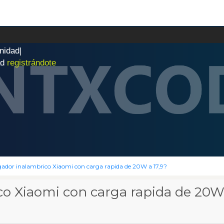
n
i
d
a
d
|
ad
registrándote
dor inalambrico Xiaomi con carga rapida de 20W a 17,9?
o Xiaomi con carga rapida de 20W 