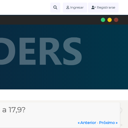
Ingresar
Registrarse
a 17,9?
« Anterior
-
Próximo »