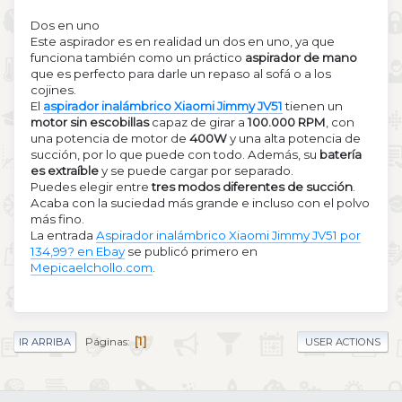
Dos en uno
Este aspirador es en realidad un dos en uno, ya que
funciona también como un práctico
aspirador de mano
que es perfecto para darle un repaso al sofá o a los
cojines.
El
aspirador inalámbrico Xiaomi Jimmy JV51
tienen un
motor sin escobillas
capaz de girar a
100.000 RPM
, con
una potencia de motor de
400W
y una alta potencia de
succión, por lo que puede con todo. Además, su
batería
es extraíble
y se puede cargar por separado.
Puedes elegir entre
tres modos diferentes de succión
.
Acaba con la suciedad más grande e incluso con el polvo
más fino.
La entrada
Aspirador inalámbrico Xiaomi Jimmy JV51 por
134,99? en Ebay
se publicó primero en
Mepicaelchollo.com
.
1
Páginas
IR ARRIBA
USER ACTIONS