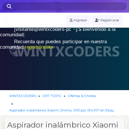
WINTXCODERS Terminal
Ingresar
Registrarse
[visitante@wintxcoders-pc
~
]:$
B
i
e
n
v
e
n
i
d
o
a
l
a
.
c
o
m
u
n
i
d
a
d
|
Recuerda que puedes participar en nuestra
comunidad
registrándote
WINTXCODERS
OFF TOPIC
Ofertas & Chollos
►
►
►
Aspirador inalámbrico Xiaomi Jimmy JV51 por 134,99? en Ebay
Aspirador inalámbrico Xiaomi