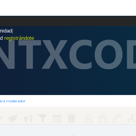
n
i
d
a
d
|
ad
registrándote
para moderador