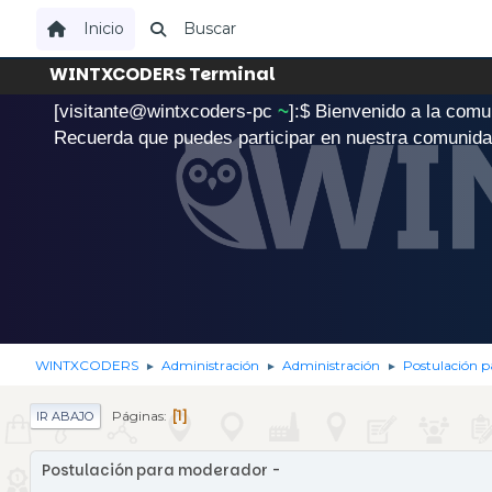
Inicio
Buscar
WINTXCODERS Terminal
[visitante@wintxcoders-pc
~
]:$
B
i
e
n
v
e
n
i
d
o
a
l
a
c
o
m
u
.
Recuerda que puedes participar en nuestra comunid
WINTXCODERS
Administración
Administración
Postulación 
►
►
►
1
Páginas
IR ABAJO
Postulación para moderador