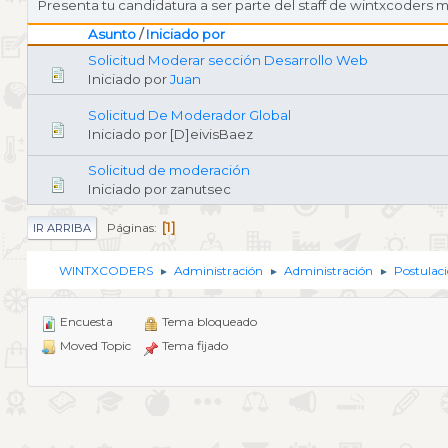
Presenta tu candidatura a ser parte del staff de wintxcoders 
Asunto
/
Iniciado por
Solicitud Moderar sección Desarrollo Web
Iniciado por
Juan
Solicitud De Moderador Global
Iniciado por [D]eivisBaez
Solicitud de moderación
Iniciado por zanutsec
1
Páginas
IR ARRIBA
WINTXCODERS
Administración
Administración
Postulac
►
►
►
Encuesta
Tema bloqueado
Moved Topic
Tema fijado