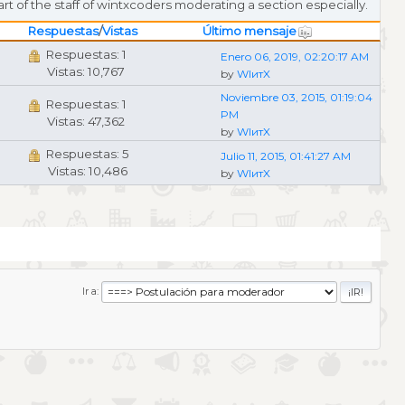
t of the staff of wintxcoders moderating a section especially.
Respuestas
/
Vistas
Último mensaje
Respuestas: 1
Enero 06, 2019, 02:20:17 AM
Vistas: 10,767
by
WIитX
Noviembre 03, 2015, 01:19:04
Respuestas: 1
PM
Vistas: 47,362
by
WIитX
Respuestas: 5
Julio 11, 2015, 01:41:27 AM
Vistas: 10,486
by
WIитX
Ir a