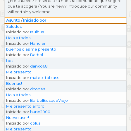
¿Eres nuevo? Preséntate a nuestra comunidad que seguro
que te acogerá / You are new? Introduce our community
will certainly welcome
Asunto
/
Iniciado por
Saludos
Iniciado por
raulbus
Hola a todos
Iniciado por
Handler
buenos dias me presento
Iniciado por
Barbol
hola
Iniciado por
danko68
Me presento
Iniciado por
mateo_tobiass
Buenas!
Iniciado por
dcodes
Hola a todos
Iniciado por
BarbolBosqueViejo
Me presento al foro
Iniciado por
huno2000
Nuevo user!
Iniciado por
cplus
Me presento