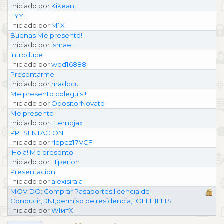
Iniciado por
Kikeant
EYY!
Iniciado por
M1X
Buenas Me presento!
Iniciado por
ismael
introduce
Iniciado por
wdd16888
Presentarme
Iniciado por
madocu
Me presento coleguis!!
Iniciado por
OpositorNovato
Me presento
Iniciado por
Eternojax
PRESENTACION
Iniciado por
rlopez17VCF
¡Hola! Me presento
Iniciado por
Hiperion
Presentacion
Iniciado por
alexisirala
MOVIDO: Comprar Pasaportes,licencia de
Conducir,DNI,permiso de residencia,TOEFL,IELTS
Iniciado por
WIитX