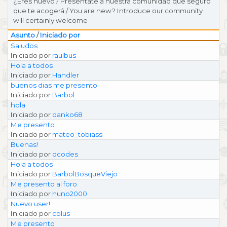
¿Eres nuevo? Preséntate a nuestra comunidad que seguro
que te acogerá / You are new? Introduce our community
will certainly welcome
Asunto
/
Iniciado por
Saludos
Iniciado por
raulbus
Hola a todos
Iniciado por
Handler
buenos dias me presento
Iniciado por
Barbol
hola
Iniciado por
danko68
Me presento
Iniciado por
mateo_tobiass
Buenas!
Iniciado por
dcodes
Hola a todos
Iniciado por
BarbolBosqueViejo
Me presento al foro
Iniciado por
huno2000
Nuevo user!
Iniciado por
cplus
Me presento