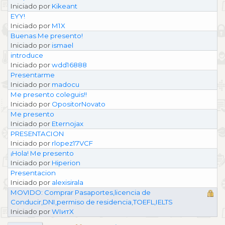
Iniciado por
Kikeant
EYY!
Iniciado por
M1X
Buenas Me presento!
Iniciado por
ismael
introduce
Iniciado por
wdd16888
Presentarme
Iniciado por
madocu
Me presento coleguis!!
Iniciado por
OpositorNovato
Me presento
Iniciado por
Eternojax
PRESENTACION
Iniciado por
rlopez17VCF
¡Hola! Me presento
Iniciado por
Hiperion
Presentacion
Iniciado por
alexisirala
MOVIDO: Comprar Pasaportes,licencia de
Conducir,DNI,permiso de residencia,TOEFL,IELTS
Iniciado por
WIитX