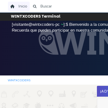
Inicio
Buscar
WINTXCODERS Terminal
[visitante@wintxcoders-pc
~
]:$
B
i
e
n
v
e
n
i
d
o
a
l
a
c
o
m
u
.
Recuerda que puedes participar en nuestra comunid
WINTXCODERS
¡AD