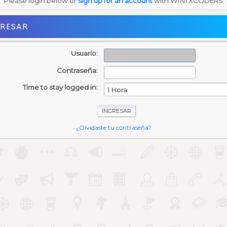
Please login below or
sign up for an account
with WINTXCODERS
GRESAR
Usuario:
Contraseña:
Time to stay logged in:
¿Olvidaste tu contraseña?