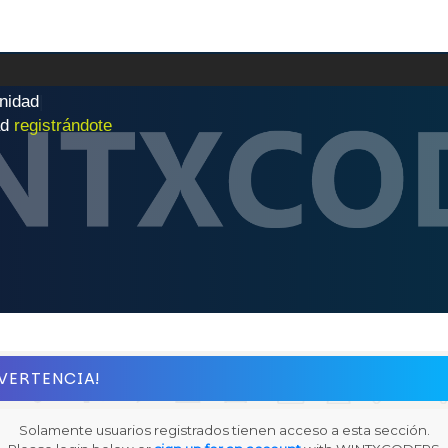
n
i
d
a
d
|
ad
registrándote
VERTENCIA!
Solamente usuarios registrados tienen acceso a esta sección.