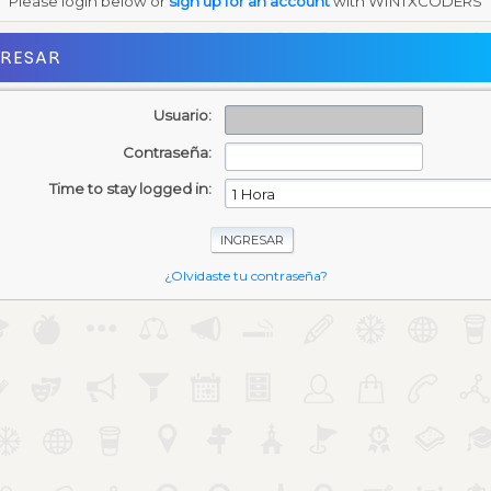
Please login below or
sign up for an account
with WINTXCODERS
GRESAR
Usuario:
Contraseña:
Time to stay logged in:
¿Olvidaste tu contraseña?