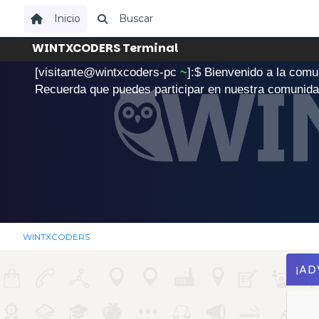
Inicio
Buscar
WINTXCODERS Terminal
[visitante@wintxcoders-pc
~
]:$
B
i
e
n
v
e
n
i
d
o
a
l
a
c
o
m
u
.
Recuerda que puedes participar en nuestra comunid
WINTXCODERS
¡AD