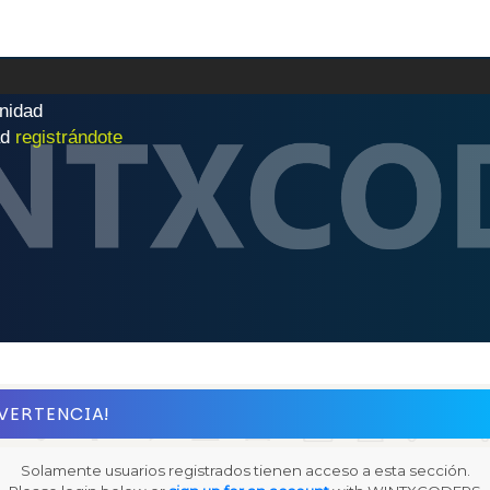
n
i
d
a
d
|
ad
registrándote
VERTENCIA!
Solamente usuarios registrados tienen acceso a esta sección.