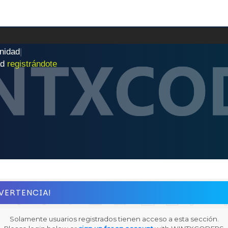
n
i
d
a
d
|
ad
registrándote
VERTENCIA!
Solamente usuarios registrados tienen acceso a esta sección.