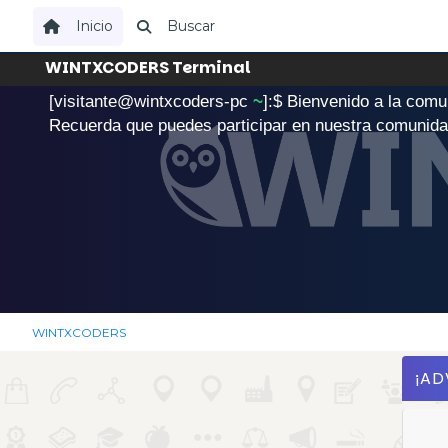
Inicio
Buscar
WINTXCODERS Terminal
[visitante@wintxcoders-pc
~
]:$
B
i
e
n
v
e
n
i
d
o
a
l
a
c
o
m
u
.
Recuerda que puedes participar en nuestra comunid
WINTXCODERS
¡AD