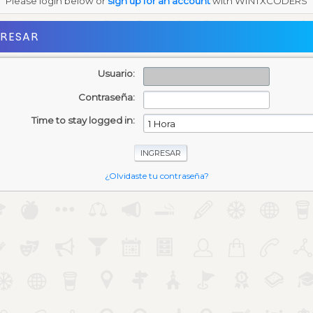
Please login below or
sign up for an account
with WINTXCODERS
GRESAR
Usuario:
Contraseña:
Time to stay logged in:
¿Olvidaste tu contraseña?