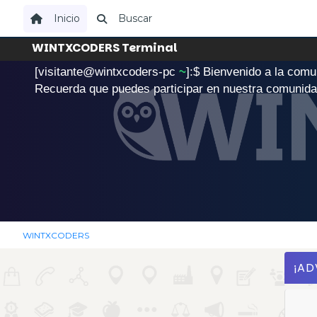
Inicio
Buscar
WINTXCODERS Terminal
[visitante@wintxcoders-pc
~
]:$
B
i
e
n
v
e
n
i
d
o
a
l
a
c
o
m
u
.
Recuerda que puedes participar en nuestra comunid
WINTXCODERS
¡AD