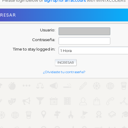
Please login below or
sign up for an account
with WINTXCODERS
GRESAR
Usuario:
Contraseña:
Time to stay logged in:
¿Olvidaste tu contraseña?