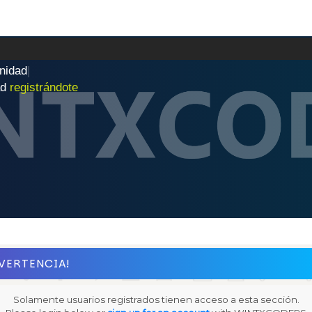
n
i
d
a
d
|
ad
registrándote
VERTENCIA!
Solamente usuarios registrados tienen acceso a esta sección.