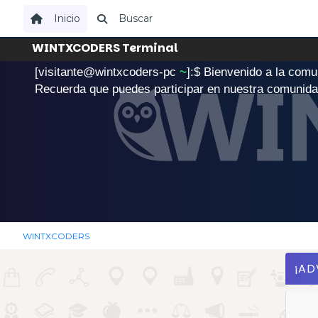
Inicio
Buscar
WINTXCODERS Terminal
[visitante@wintxcoders-pc
~
]:$
B
i
e
n
v
e
n
i
d
o
a
l
a
c
o
m
u
.
Recuerda que puedes participar en nuestra comunid
WINTXCODERS
¡AD