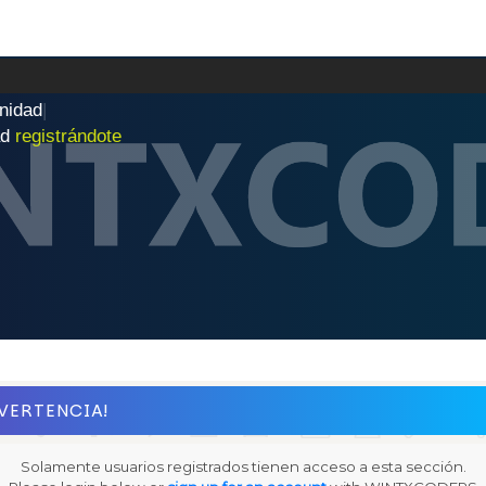
n
i
d
a
d
|
ad
registrándote
VERTENCIA!
Solamente usuarios registrados tienen acceso a esta sección.