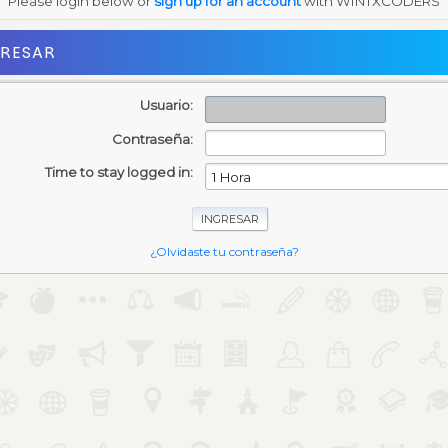
Please login below or
sign up for an account
with WINTXCODERS
GRESAR
Usuario:
Contraseña:
Time to stay logged in:
¿Olvidaste tu contraseña?