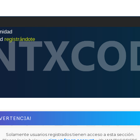
n
i
d
a
d
|
ad
registrándote
VERTENCIA!
Solamente usuarios registrados tienen acceso a esta sección.