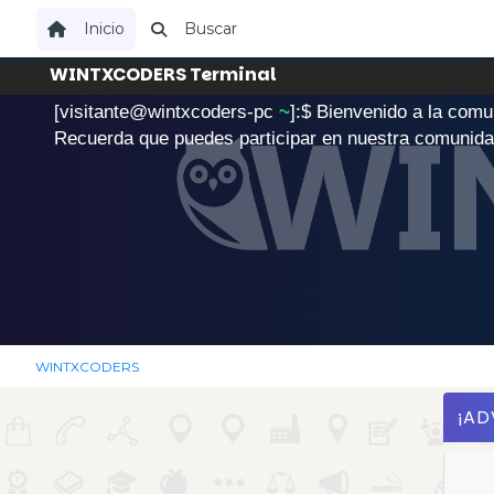
Inicio
Buscar
WINTXCODERS Terminal
[visitante@wintxcoders-pc
~
]:$
B
i
e
n
v
e
n
i
d
o
a
l
a
c
o
m
u
.
Recuerda que puedes participar en nuestra comunid
WINTXCODERS
¡AD