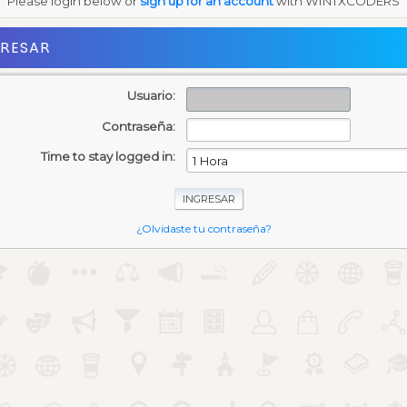
Please login below or
sign up for an account
with WINTXCODERS
GRESAR
Usuario:
Contraseña:
Time to stay logged in:
¿Olvidaste tu contraseña?